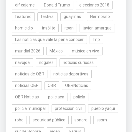
dif cajeme
Donald Trump
elecciones 2018
featured
festival
guaymas
Hermosillo
homicidio
insólito
itson
javier lamarque
Las noticias que vale la pena conocer
lmp
mundial 2026
México
música en vivo
navojoa
nogales
noticias curiosas
noticias de OBR
noticias deportivas
noticias OBR
OBR
OBRNoticias
OBR Noticias
policiaca
policía
policía municipal
protección civil
pueblo yaqui
robo
seguridad pública
sonora
sspm
sur de Sonora
video
yaquis