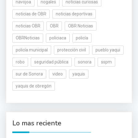
navojoa
nogales
noticias curiosas
noticias de OBR
noticias deportivas
noticias OBR
OBR
OBR Noticias
OBRNoticias
policiaca
policía
policía municipal
protección civil
pueblo yaqui
robo
seguridad pública
sonora
sspm
sur de Sonora
video
yaquis
yaquis de obregón
Lo mas reciente