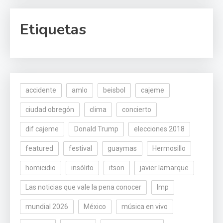
Etiquetas
accidente
amlo
beisbol
cajeme
ciudad obregón
clima
concierto
dif cajeme
Donald Trump
elecciones 2018
featured
festival
guaymas
Hermosillo
homicidio
insólito
itson
javier lamarque
Las noticias que vale la pena conocer
lmp
mundial 2026
México
música en vivo