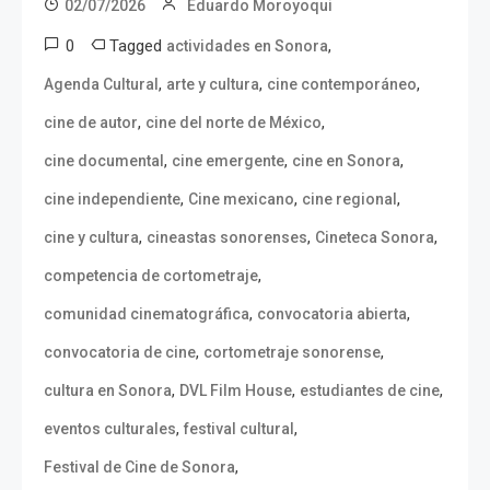
02/07/2026
Eduardo Moroyoqui
0
Tagged
,
actividades en Sonora
,
,
,
Agenda Cultural
arte y cultura
cine contemporáneo
,
,
cine de autor
cine del norte de México
,
,
,
cine documental
cine emergente
cine en Sonora
,
,
,
cine independiente
Cine mexicano
cine regional
,
,
,
cine y cultura
cineastas sonorenses
Cineteca Sonora
,
competencia de cortometraje
,
,
comunidad cinematográfica
convocatoria abierta
,
,
convocatoria de cine
cortometraje sonorense
,
,
,
cultura en Sonora
DVL Film House
estudiantes de cine
,
,
eventos culturales
festival cultural
,
Festival de Cine de Sonora