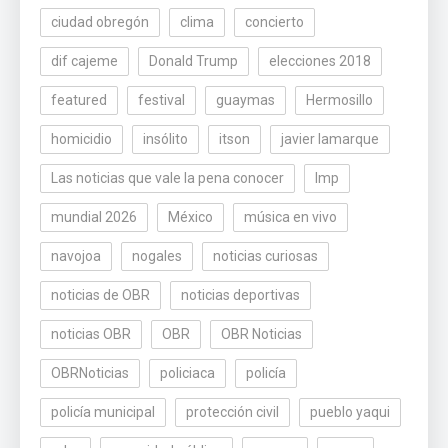
ciudad obregón
clima
concierto
dif cajeme
Donald Trump
elecciones 2018
featured
festival
guaymas
Hermosillo
homicidio
insólito
itson
javier lamarque
Las noticias que vale la pena conocer
lmp
mundial 2026
México
música en vivo
navojoa
nogales
noticias curiosas
noticias de OBR
noticias deportivas
noticias OBR
OBR
OBR Noticias
OBRNoticias
policiaca
policía
policía municipal
protección civil
pueblo yaqui