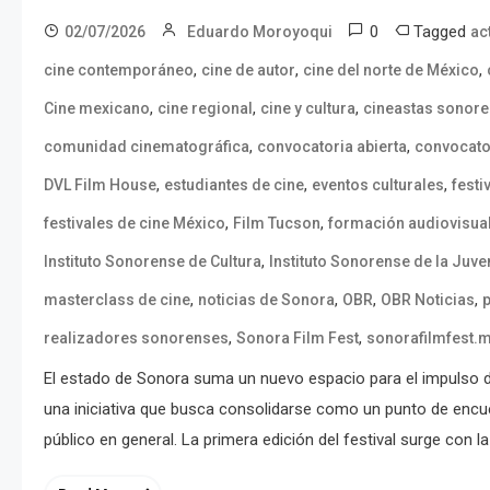
0
Tagged
02/07/2026
Eduardo Moroyoqui
ac
,
,
,
cine contemporáneo
cine de autor
cine del norte de México
,
,
,
Cine mexicano
cine regional
cine y cultura
cineastas sonor
,
,
comunidad cinematográfica
convocatoria abierta
convocato
,
,
,
DVL Film House
estudiantes de cine
eventos culturales
festi
,
,
festivales de cine México
Film Tucson
formación audiovisua
,
Instituto Sonorense de Cultura
Instituto Sonorense de la Juve
,
,
,
,
masterclass de cine
noticias de Sonora
OBR
OBR Noticias
p
,
,
realizadores sonorenses
Sonora Film Fest
sonorafilmfest.
El estado de Sonora suma un nuevo espacio para el impulso del
una iniciativa que busca consolidarse como un punto de encuen
público en general. La primera edición del festival surge con la 