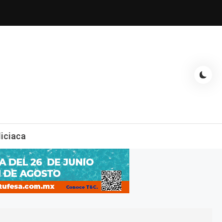
espectáculos, entrevistas con famosos, showbizz, podcast, chismes y
liciaca
mas