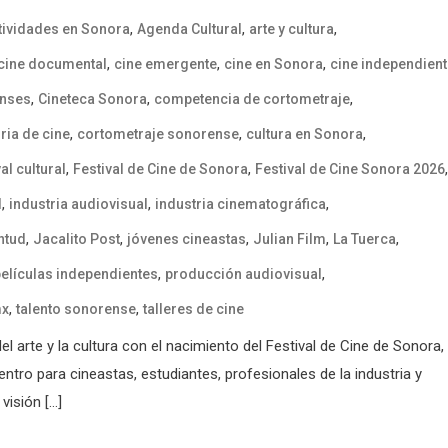
,
,
,
tividades en Sonora
Agenda Cultural
arte y cultura
,
,
,
cine documental
cine emergente
cine en Sonora
cine independien
,
,
,
enses
Cineteca Sonora
competencia de cortometraje
,
,
,
ria de cine
cortometraje sonorense
cultura en Sonora
,
,
,
val cultural
Festival de Cine de Sonora
Festival de Cine Sonora 2026
,
,
,
l
industria audiovisual
industria cinematográfica
,
,
,
,
,
ntud
Jacalito Post
jóvenes cineastas
Julian Film
La Tuerca
,
,
elículas independientes
producción audiovisual
,
,
mx
talento sonorense
talleres de cine
 arte y la cultura con el nacimiento del Festival de Cine de Sonora,
tro para cineastas, estudiantes, profesionales de la industria y
visión […]