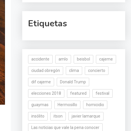
Etiquetas
accidente
amlo
beisbol
cajeme
ciudad obregón
clima
concierto
dif cajeme
Donald Trump
elecciones 2018
featured
festival
guaymas
Hermosillo
homicidio
insólito
itson
javier lamarque
Las noticias que vale la pena conocer