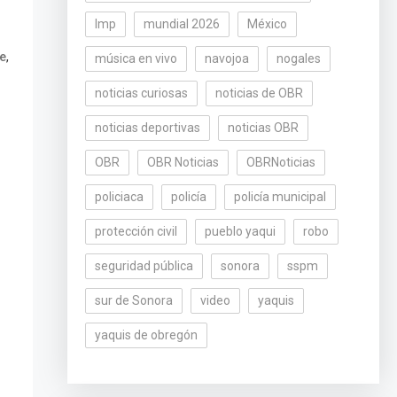
lmp
mundial 2026
México
,
te
música en vivo
navojoa
nogales
noticias curiosas
noticias de OBR
noticias deportivas
noticias OBR
OBR
OBR Noticias
OBRNoticias
policiaca
policía
policía municipal
protección civil
pueblo yaqui
robo
seguridad pública
sonora
sspm
sur de Sonora
video
yaquis
yaquis de obregón