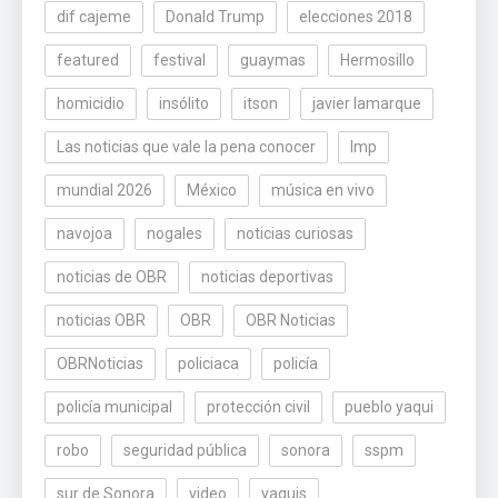
dif cajeme
Donald Trump
elecciones 2018
featured
festival
guaymas
Hermosillo
homicidio
insólito
itson
javier lamarque
Las noticias que vale la pena conocer
lmp
mundial 2026
México
música en vivo
navojoa
nogales
noticias curiosas
noticias de OBR
noticias deportivas
noticias OBR
OBR
OBR Noticias
OBRNoticias
policiaca
policía
policía municipal
protección civil
pueblo yaqui
robo
seguridad pública
sonora
sspm
sur de Sonora
video
yaquis