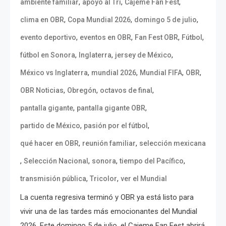
,
,
,
ambiente familiar
apoyo al Tri
Cajeme Fan Fest
,
,
,
clima en OBR
Copa Mundial 2026
domingo 5 de julio
,
,
,
,
evento deportivo
eventos en OBR
Fan Fest OBR
Fútbol
,
,
,
fútbol en Sonora
Inglaterra
jersey de México
,
,
,
,
México vs Inglaterra
mundial 2026
Mundial FIFA
OBR
,
,
,
OBR Noticias
Obregón
octavos de final
,
,
pantalla gigante
pantalla gigante OBR
,
,
partido de México
pasión por el fútbol
,
,
qué hacer en OBR
reunión familiar
selección mexicana
,
,
,
,
Selección Nacional
sonora
tiempo del Pacífico
,
,
transmisión pública
Tricolor
ver el Mundial
La cuenta regresiva terminó y OBR ya está listo para
vivir una de las tardes más emocionantes del Mundial
2026. Este domingo 5 de julio, el Cajeme Fan Fest abrirá