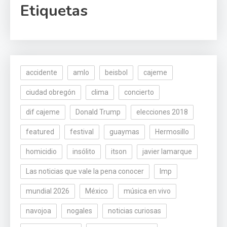
Etiquetas
accidente
amlo
beisbol
cajeme
ciudad obregón
clima
concierto
dif cajeme
Donald Trump
elecciones 2018
featured
festival
guaymas
Hermosillo
homicidio
insólito
itson
javier lamarque
Las noticias que vale la pena conocer
lmp
mundial 2026
México
música en vivo
navojoa
nogales
noticias curiosas