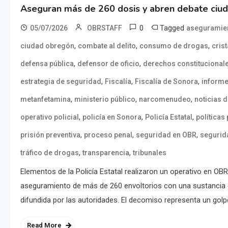
Aseguran más de 260 dosis y abren debate ciu
0
Tagged
05/07/2026
OBRSTAFF
aseguramie
,
,
,
ciudad obregón
combate al delito
consumo de drogas
crist
,
,
defensa pública
defensor de oficio
derechos constitucional
,
,
,
estrategia de seguridad
Fiscalía
Fiscalía de Sonora
informe
,
,
,
metanfetamina
ministerio público
narcomenudeo
noticias 
,
,
,
operativo policial
policía en Sonora
Policía Estatal
políticas
,
,
,
prisión preventiva
proceso penal
seguridad en OBR
segurid
,
,
tráfico de drogas
transparencia
tribunales
Elementos de la Policía Estatal realizaron un operativo en OB
aseguramiento de más de 260 envoltorios con una sustancia co
difundida por las autoridades. El decomiso representa un golpe
Read More