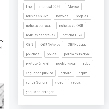
lmp
mundial 2026
México
música en vivo
navojoa
nogales
noticias curiosas
noticias de OBR
noticias deportivas
noticias OBR
yo”
OBR
OBR Noticias
OBRNoticias
el
policiaca
policía
policía municipal
protección civil
pueblo yaqui
robo
seguridad pública
sonora
sspm
sur de Sonora
video
yaquis
yaquis de obregón