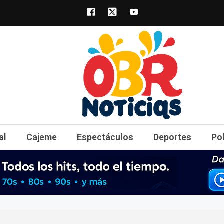
obrnoticias.com
obr noticias noticias, entretenimiento y 
al
Cajeme
Espectáculos
Deportes
Po