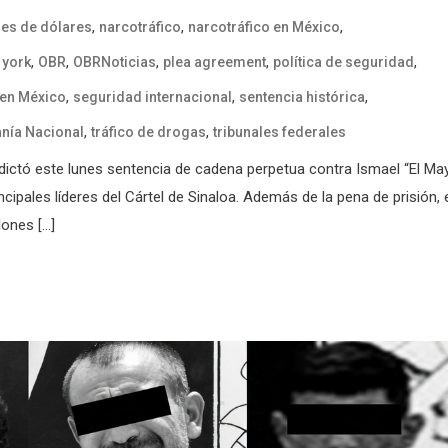
,
,
,
nes de dólares
narcotráfico
narcotráfico en México
,
,
,
,
,
 york
OBR
OBRNoticias
plea agreement
política de seguridad
,
,
,
 en México
seguridad internacional
sentencia histórica
,
,
nía Nacional
tráfico de drogas
tribunales federales
, dictó este lunes sentencia de cadena perpetua contra Ismael “El Ma
pales líderes del Cártel de Sinaloa. Además de la pena de prisión, 
lones […]