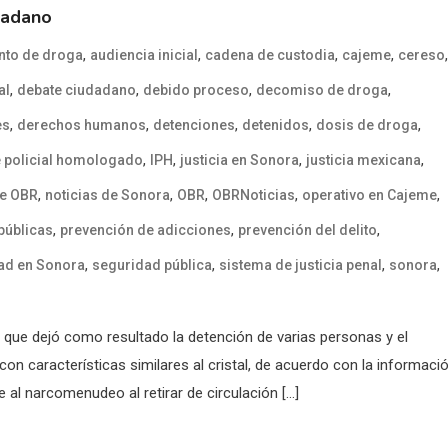
dadano
,
,
,
,
,
nto de droga
audiencia inicial
cadena de custodia
cajeme
cereso
,
,
,
,
al
debate ciudadano
debido proceso
decomiso de droga
,
,
,
,
,
es
derechos humanos
detenciones
detenidos
dosis de droga
,
,
,
,
 policial homologado
IPH
justicia en Sonora
justicia mexicana
,
,
,
,
,
de OBR
noticias de Sonora
OBR
OBRNoticias
operativo en Cajeme
,
,
,
 públicas
prevención de adicciones
prevención del delito
,
,
,
,
ad en Sonora
seguridad pública
sistema de justicia penal
sonora
R que dejó como resultado la detención de varias personas y el
n características similares al cristal, de acuerdo con la informaci
 al narcomenudeo al retirar de circulación […]