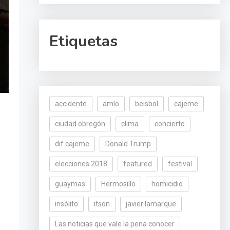
Etiquetas
accidente
amlo
beisbol
cajeme
ciudad obregón
clima
concierto
dif cajeme
Donald Trump
elecciones 2018
featured
festival
guaymas
Hermosillo
homicidio
insólito
itson
javier lamarque
Las noticias que vale la pena conocer