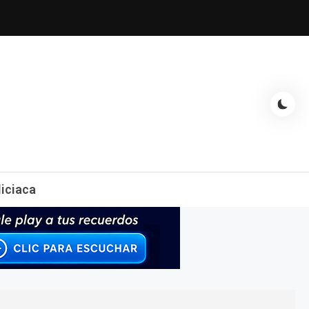
espectáculos, entrevistas con famosos, showbizz, podcast, chismes y
liciaca
mas