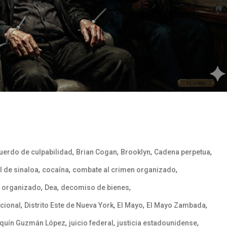
,
,
,
,
uerdo de culpabilidad
Brian Cogan
Brooklyn
Cadena perpetua
,
,
,
l de sinaloa
cocaína
combate al crimen organizado
,
,
,
 organizado
Dea
decomiso de bienes
,
,
,
,
cional
Distrito Este de Nueva York
El Mayo
El Mayo Zambada
,
,
,
quín Guzmán López
juicio federal
justicia estadounidense