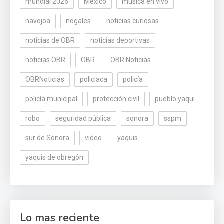
mundial 2026
México
música en vivo
navojoa
nogales
noticias curiosas
noticias de OBR
noticias deportivas
noticias OBR
OBR
OBR Noticias
OBRNoticias
policiaca
policía
policía municipal
protección civil
pueblo yaqui
robo
seguridad pública
sonora
sspm
sur de Sonora
video
yaquis
yaquis de obregón
Lo mas reciente