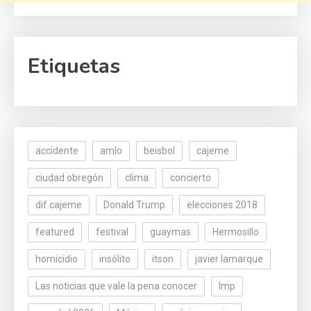
Etiquetas
accidente
amlo
beisbol
cajeme
ciudad obregón
clima
concierto
dif cajeme
Donald Trump
elecciones 2018
featured
festival
guaymas
Hermosillo
homicidio
insólito
itson
javier lamarque
Las noticias que vale la pena conocer
lmp