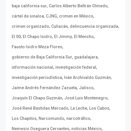
,
,
baja california sur
Carlos Alberto Beltrán Olmedo
,
,
,
cártel de sinaloa
CJNG
crimen en México
,
,
,
crimen organizado
Culiacán
delincuencia organizada
,
,
,
,
El 00
El Chapo Isidro
El Jimmy
El Mencho
,
Fausto Isidro Meza Flores
,
,
gobierno de Baja California Sur
guadalajara
,
,
información nacional
investigación federal
,
,
investigación periodística
Iván Archivaldo Guzmán
,
,
Jaime Andrés Fernández Zazueta
Jalisco
,
,
Joaquín El Chapo Guzmán
José Luis Montenegro
,
,
,
José René Bastidas Mercado
La Leche
Los Cabos
,
,
,
Los Chapitos
Narcomundo
narcotráfico
,
,
Nemesio Oseguera Cervantes
noticias México