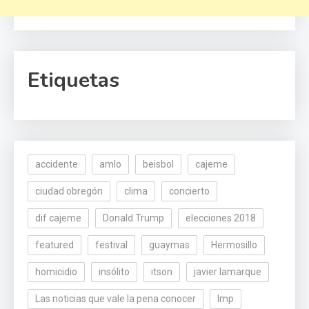
Etiquetas
accidente
amlo
beisbol
cajeme
ciudad obregón
clima
concierto
dif cajeme
Donald Trump
elecciones 2018
featured
festival
guaymas
Hermosillo
homicidio
insólito
itson
javier lamarque
Las noticias que vale la pena conocer
lmp