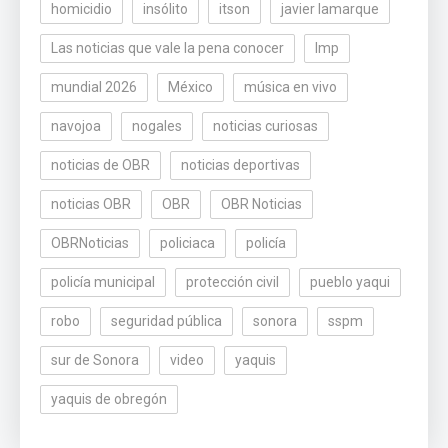
homicidio
insólito
itson
javier lamarque
Las noticias que vale la pena conocer
lmp
mundial 2026
México
música en vivo
navojoa
nogales
noticias curiosas
noticias de OBR
noticias deportivas
noticias OBR
OBR
OBR Noticias
OBRNoticias
policiaca
policía
policía municipal
protección civil
pueblo yaqui
robo
seguridad pública
sonora
sspm
sur de Sonora
video
yaquis
yaquis de obregón