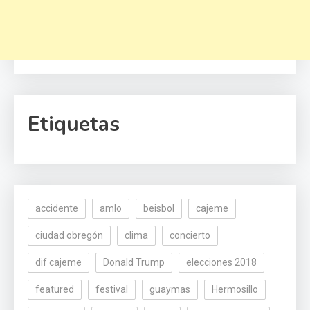
Etiquetas
accidente
amlo
beisbol
cajeme
ciudad obregón
clima
concierto
dif cajeme
Donald Trump
elecciones 2018
featured
festival
guaymas
Hermosillo