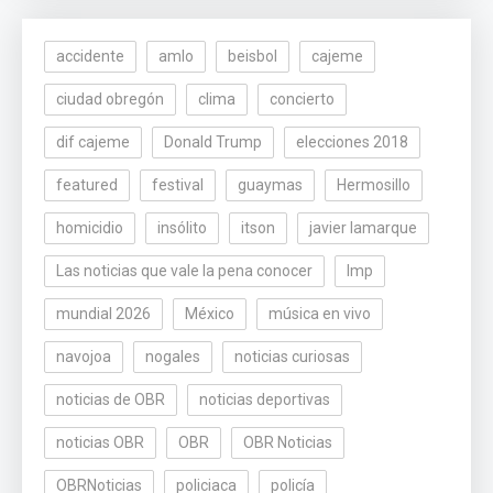
accidente
amlo
beisbol
cajeme
ciudad obregón
clima
concierto
dif cajeme
Donald Trump
elecciones 2018
featured
festival
guaymas
Hermosillo
homicidio
insólito
itson
javier lamarque
Las noticias que vale la pena conocer
lmp
mundial 2026
México
música en vivo
navojoa
nogales
noticias curiosas
noticias de OBR
noticias deportivas
noticias OBR
OBR
OBR Noticias
OBRNoticias
policiaca
policía