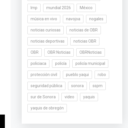
lmp
mundial 2026
México
música en vivo
navojoa
nogales
noticias curiosas
noticias de OBR
noticias deportivas
noticias OBR
OBR
OBR Noticias
OBRNoticias
policiaca
policía
policía municipal
protección civil
pueblo yaqui
robo
seguridad pública
sonora
sspm
sur de Sonora
video
yaquis
yaquis de obregón