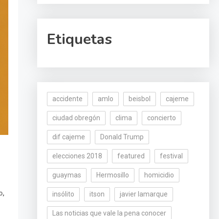
Etiquetas
accidente
amlo
beisbol
cajeme
ciudad obregón
clima
concierto
dif cajeme
Donald Trump
elecciones 2018
featured
festival
guaymas
Hermosillo
homicidio
,
o
insólito
itson
javier lamarque
Las noticias que vale la pena conocer