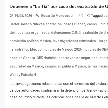
Detienen a “La Tía” por caso del exalcalde de 
0
Tagged
19/05/2026
Eduardo Moroyoqui
ac
,
,
Cártel Jalisco Nueva Generación
caso Uruapan
casos judici
,
,
delincuencia organizada
detenciones CJNG
exalcalde de U
,
,
homicidio político México
investigaciones criminales
Jorge
,
,
narcotráfico México
noticias de México 2026
noticias de OB
,
,
,
noticias Sonora
OBRNoticias
operativos de seguridad
opera
,
,
seguridad en México
seguridad pública México
temas nacio
Wendy Fabiola N
Las investigaciones relacionadas con el homicidio del exalc
de que autoridades confirmaran la detención de Wendy Fabiola 
caso ocurrido durante las celebraciones de Día de Muertos en