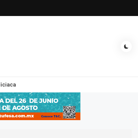
espectáculos, entrevistas con famosos, showbizz, podcast, chismes y
liciaca
mas