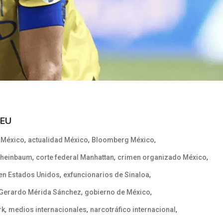
 EU
,
,
,
 México
actualidad México
Bloomberg México
,
,
,
Sheinbaum
corte federal Manhattan
crimen organizado México
,
,
en Estados Unidos
exfuncionarios de Sinaloa
,
,
Gerardo Mérida Sánchez
gobierno de México
,
,
,
rk
medios internacionales
narcotráfico internacional