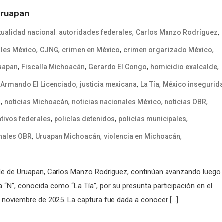
Uruapan
,
,
,
tualidad nacional
autoridades federales
Carlos Manzo Rodríguez
,
,
,
,
ales México
CJNG
crimen en México
crimen organizado México
,
,
,
,
ruapan
Fiscalía Michoacán
Gerardo El Congo
homicidio exalcalde
,
,
,
 Armando El Licenciado
justicia mexicana
La Tía
México insegurid
,
,
,
,
R
noticias Michoacán
noticias nacionales México
noticias OBR
,
,
,
tivos federales
policías detenidos
policías municipales
,
,
,
nales OBR
Uruapan Michoacán
violencia en Michoacán
alde de Uruapan, Carlos Manzo Rodríguez, continúan avanzando luego
“N”, conocida como “La Tía”, por su presunta participación en el
 noviembre de 2025. La captura fue dada a conocer […]