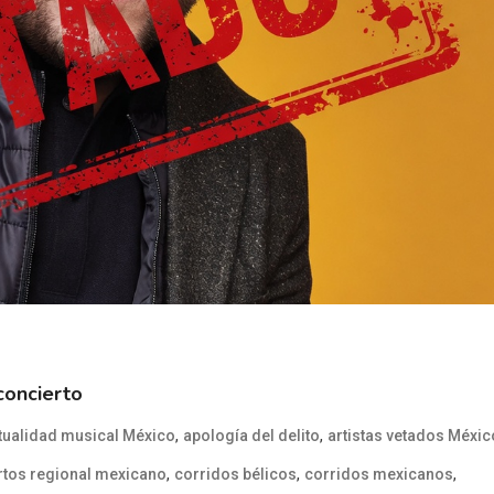
concierto
,
,
tualidad musical México
apología del delito
artistas vetados Méxic
,
,
,
rtos regional mexicano
corridos bélicos
corridos mexicanos