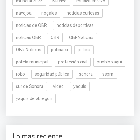
mundial 2026
México
música en vivo
navojoa
nogales
noticias curiosas
noticias de OBR
noticias deportivas
noticias OBR
OBR
OBRNoticias
OBR Noticias
policiaca
policía
policía municipal
protección civil
pueblo yaqui
robo
seguridad pública
sonora
sspm
sur de Sonora
video
yaquis
yaquis de obregón
Lo mas reciente