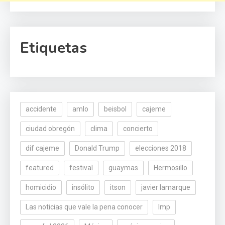
Etiquetas
accidente
amlo
beisbol
cajeme
ciudad obregón
clima
concierto
dif cajeme
Donald Trump
elecciones 2018
featured
festival
guaymas
Hermosillo
homicidio
insólito
itson
javier lamarque
Las noticias que vale la pena conocer
lmp