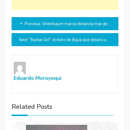
Navegación
Previous:
Sheinbaum marca distancia tras detenciones en EU
de
Next:
“Barbie Girl”: el éxito de Aqua que desató una batalla legal
entradas
Eduardo Moroyoqui
Related Posts