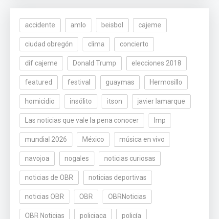
accidente
amlo
beisbol
cajeme
ciudad obregón
clima
concierto
dif cajeme
Donald Trump
elecciones 2018
featured
festival
guaymas
Hermosillo
homicidio
insólito
itson
javier lamarque
Las noticias que vale la pena conocer
lmp
mundial 2026
México
música en vivo
navojoa
nogales
noticias curiosas
noticias de OBR
noticias deportivas
noticias OBR
OBR
OBRNoticias
OBR Noticias
policiaca
policía