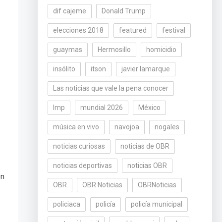
dif cajeme
Donald Trump
elecciones 2018
featured
festival
guaymas
Hermosillo
homicidio
insólito
itson
javier lamarque
Las noticias que vale la pena conocer
lmp
mundial 2026
México
música en vivo
navojoa
nogales
noticias curiosas
noticias de OBR
noticias deportivas
noticias OBR
ón
OBR
OBR Noticias
OBRNoticias
policiaca
policía
policía municipal