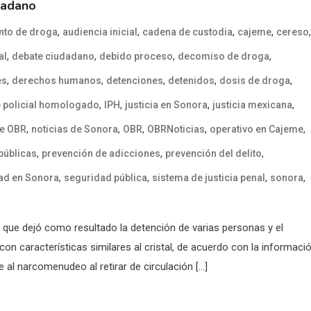
dadano
,
,
,
,
,
nto de droga
audiencia inicial
cadena de custodia
cajeme
cereso
,
,
,
,
al
debate ciudadano
debido proceso
decomiso de droga
,
,
,
,
,
es
derechos humanos
detenciones
detenidos
dosis de droga
,
,
,
,
 policial homologado
IPH
justicia en Sonora
justicia mexicana
,
,
,
,
,
de OBR
noticias de Sonora
OBR
OBRNoticias
operativo en Cajeme
,
,
,
 públicas
prevención de adicciones
prevención del delito
,
,
,
,
ad en Sonora
seguridad pública
sistema de justicia penal
sonora
R que dejó como resultado la detención de varias personas y el
n características similares al cristal, de acuerdo con la informaci
 al narcomenudeo al retirar de circulación […]