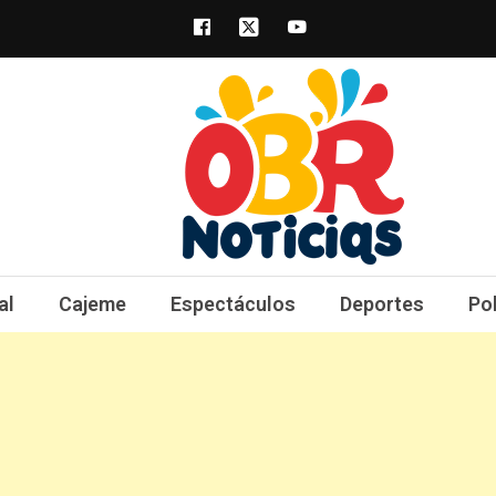
obrnoticias.com
obr noticias noticias, entretenimiento y 
al
Cajeme
Espectáculos
Deportes
Po