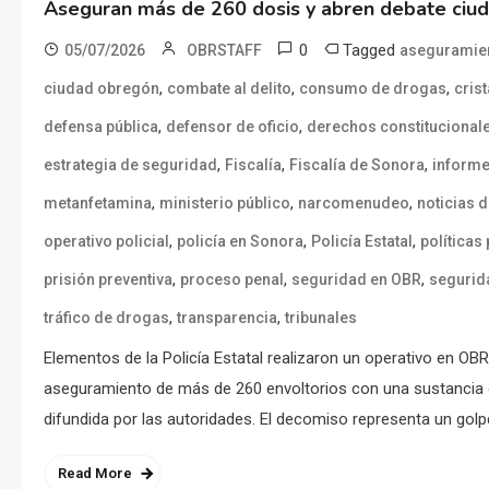
Aseguran más de 260 dosis y abren debate ciu
0
Tagged
05/07/2026
OBRSTAFF
aseguramie
,
,
,
ciudad obregón
combate al delito
consumo de drogas
crist
,
,
defensa pública
defensor de oficio
derechos constitucional
,
,
,
estrategia de seguridad
Fiscalía
Fiscalía de Sonora
informe
,
,
,
metanfetamina
ministerio público
narcomenudeo
noticias 
,
,
,
operativo policial
policía en Sonora
Policía Estatal
políticas
,
,
,
prisión preventiva
proceso penal
seguridad en OBR
segurid
,
,
tráfico de drogas
transparencia
tribunales
Elementos de la Policía Estatal realizaron un operativo en OB
aseguramiento de más de 260 envoltorios con una sustancia co
difundida por las autoridades. El decomiso representa un golpe
Read More