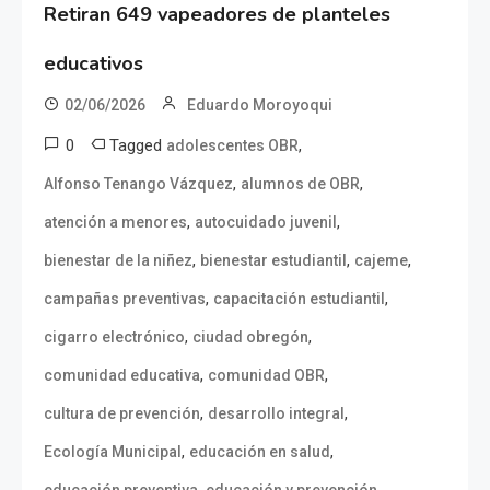
Retiran 649 vapeadores de planteles
educativos
02/06/2026
Eduardo Moroyoqui
0
Tagged
,
adolescentes OBR
,
,
Alfonso Tenango Vázquez
alumnos de OBR
,
,
atención a menores
autocuidado juvenil
,
,
,
bienestar de la niñez
bienestar estudiantil
cajeme
,
,
campañas preventivas
capacitación estudiantil
,
,
cigarro electrónico
ciudad obregón
,
,
comunidad educativa
comunidad OBR
,
,
cultura de prevención
desarrollo integral
,
,
Ecología Municipal
educación en salud
,
,
educación preventiva
educación y prevención