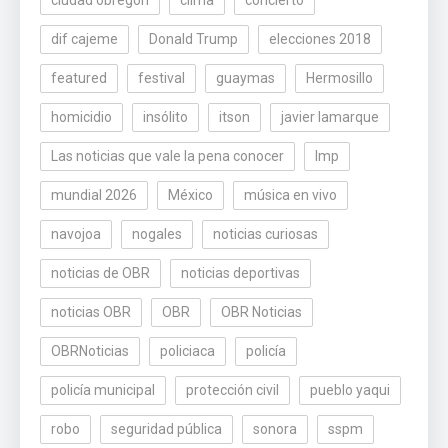
ciudad obregón
clima
concierto
dif cajeme
Donald Trump
elecciones 2018
featured
festival
guaymas
Hermosillo
homicidio
insólito
itson
javier lamarque
Las noticias que vale la pena conocer
lmp
mundial 2026
México
música en vivo
navojoa
nogales
noticias curiosas
noticias de OBR
noticias deportivas
noticias OBR
OBR
OBR Noticias
OBRNoticias
policiaca
policía
policía municipal
protección civil
pueblo yaqui
robo
seguridad pública
sonora
sspm