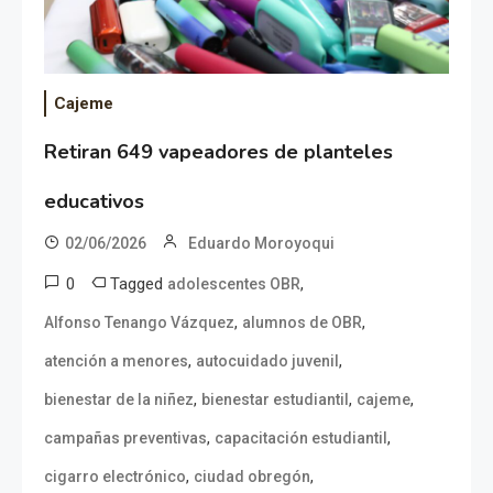
Cajeme
Retiran 649 vapeadores de planteles
educativos
02/06/2026
Eduardo Moroyoqui
0
Tagged
,
adolescentes OBR
,
,
Alfonso Tenango Vázquez
alumnos de OBR
,
,
atención a menores
autocuidado juvenil
,
,
,
bienestar de la niñez
bienestar estudiantil
cajeme
,
,
campañas preventivas
capacitación estudiantil
,
,
cigarro electrónico
ciudad obregón