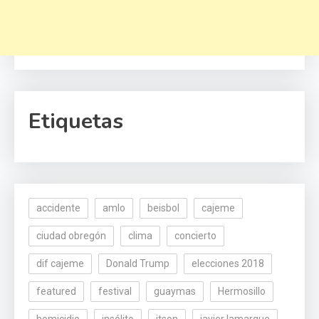
Etiquetas
accidente
amlo
beisbol
cajeme
ciudad obregón
clima
concierto
dif cajeme
Donald Trump
elecciones 2018
featured
festival
guaymas
Hermosillo
homicidio
insólito
itson
javier lamarque