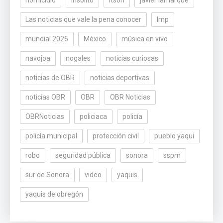
Las noticias que vale la pena conocer
lmp
mundial 2026
México
música en vivo
navojoa
nogales
noticias curiosas
noticias de OBR
noticias deportivas
noticias OBR
OBR
OBR Noticias
OBRNoticias
policiaca
policía
policía municipal
protección civil
pueblo yaqui
robo
seguridad pública
sonora
sspm
sur de Sonora
video
yaquis
yaquis de obregón