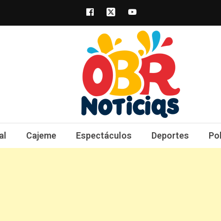
obrnoticias.com
obr noticias noticias, entretenimiento y 
al
Cajeme
Espectáculos
Deportes
Po