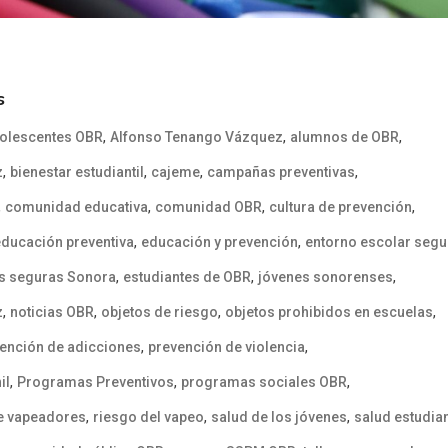
s
,
,
,
olescentes OBR
Alfonso Tenango Vázquez
alumnos de OBR
,
,
,
,
z
bienestar estudiantil
cajeme
campañas preventivas
,
,
,
,
comunidad educativa
comunidad OBR
cultura de prevención
,
,
educación preventiva
educación y prevención
entorno escolar segu
,
,
,
s seguras Sonora
estudiantes de OBR
jóvenes sonorenses
,
,
,
,
z
noticias OBR
objetos de riesgo
objetos prohibidos en escuelas
,
,
ención de adicciones
prevención de violencia
,
,
,
il
Programas Preventivos
programas sociales OBR
,
,
,
de vapeadores
riesgo del vapeo
salud de los jóvenes
salud estudian