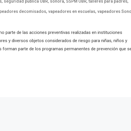
,
,
,
,
,
s
seguridad pública OBR
sonora
SSPM OBR
talleres para padres
,
,
peadores decomisados
vapeadores en escuelas
vapeadores Son
o parte de las acciones preventivas realizadas en instituciones
ores y diversos objetos considerados de riesgo para niñas, niños y
es forman parte de los programas permanentes de prevención que s