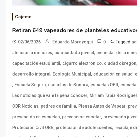
Cajeme
Retiran 649 vapeadores de planteles educativo
0
Tagged
02/06/2026
Eduardo Moroyoqui
ad
,
,
atención a menores
autocuidado juvenil
bienestar de la niñe
,
,
capacitación estudiantil
cigarro electrónico
ciudad obregón
,
,
,
desarrollo integral
Ecología Municipal
educación en salud
,
,
,
,
Escuela Segura
escuelas de Sonora
escuelas OBR
escuela
,
Las noticias que vale la pena conocer
Miriam Tapia Rodrígue
,
,
,
OBR Noticias
padres de familia
Piensa Antes de Vapear
prev
,
,
prevención en escuelas
prevención escolar
prevención juven
,
,
Protección Civil OBR
protección de adolescentes
reciclaje 