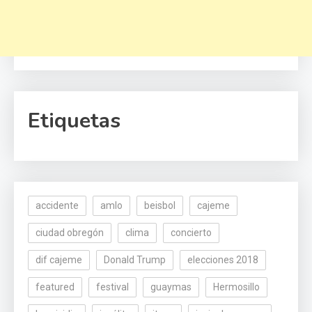
Etiquetas
accidente
amlo
beisbol
cajeme
ciudad obregón
clima
concierto
dif cajeme
Donald Trump
elecciones 2018
featured
festival
guaymas
Hermosillo