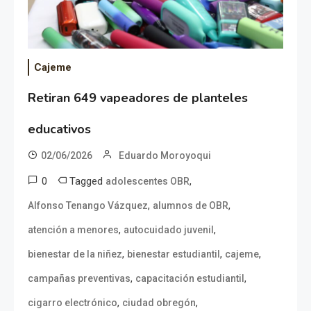
Cajeme
Retiran 649 vapeadores de planteles
educativos
02/06/2026
Eduardo Moroyoqui
0
Tagged
,
adolescentes OBR
,
,
Alfonso Tenango Vázquez
alumnos de OBR
,
,
atención a menores
autocuidado juvenil
,
,
,
bienestar de la niñez
bienestar estudiantil
cajeme
,
,
campañas preventivas
capacitación estudiantil
,
,
cigarro electrónico
ciudad obregón