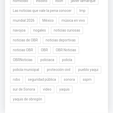
homicidio
insólito
itson
javier lamarque
Las noticias que vale la pena conocer
lmp
mundial 2026
México
música en vivo
navojoa
nogales
noticias curiosas
noticias de OBR
noticias deportivas
noticias OBR
OBR
OBR Noticias
OBRNoticias
policiaca
policía
policía municipal
protección civil
pueblo yaqui
robo
seguridad pública
sonora
sspm
sur de Sonora
video
yaquis
yaquis de obregón