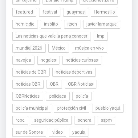
dif cajeme
Donald Trump
elecciones 2018
featured
festival
guaymas
Hermosillo
homicidio
insólito
itson
javier lamarque
Las noticias que vale la pena conocer
lmp
mundial 2026
México
música en vivo
navojoa
nogales
noticias curiosas
noticias de OBR
noticias deportivas
noticias OBR
OBR
OBR Noticias
OBRNoticias
policiaca
policía
policía municipal
protección civil
pueblo yaqui
robo
seguridad pública
sonora
sspm
sur de Sonora
video
yaquis