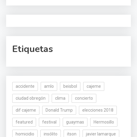
Etiquetas
accidente
amlo
beisbol
cajeme
ciudad obregón
clima
concierto
dif cajeme
Donald Trump
elecciones 2018
featured
festival
guaymas
Hermosillo
homicidio
insólito
itson
javier lamarque