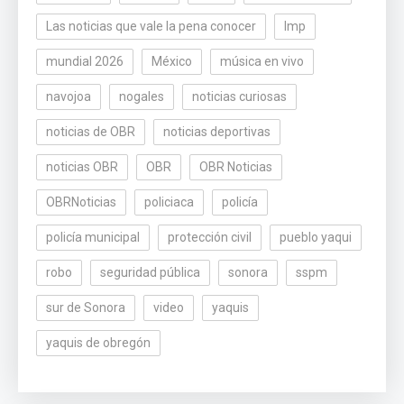
Las noticias que vale la pena conocer
lmp
mundial 2026
México
música en vivo
navojoa
nogales
noticias curiosas
noticias de OBR
noticias deportivas
noticias OBR
OBR
OBR Noticias
OBRNoticias
policiaca
policía
policía municipal
protección civil
pueblo yaqui
robo
seguridad pública
sonora
sspm
sur de Sonora
video
yaquis
yaquis de obregón