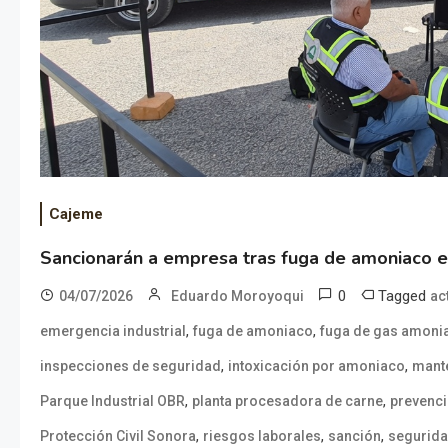
Cajeme
Sancionarán a empresa tras fuga de amoniaco 
0
Tagged
04/07/2026
Eduardo Moroyoqui
ac
,
,
emergencia industrial
fuga de amoniaco
fuga de gas amoni
,
,
inspecciones de seguridad
intoxicación por amoniaco
mante
,
,
Parque Industrial OBR
planta procesadora de carne
prevenci
,
,
,
Protección Civil Sonora
riesgos laborales
sanción
segurida