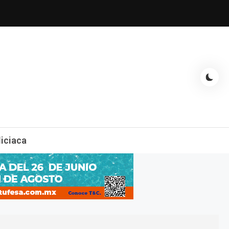
espectáculos, entrevistas con famosos, showbizz, podcast, chismes y
liciaca
mas