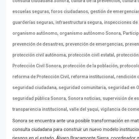
,
,
consulta ciudadana Sonora
cultura de la prevención
cultura
,
,
escuelas seguras
foros ciudadanos
gestión de emergencia
,
,
guarderías seguras
infraestructura segura
inspecciones de
,
,
organismo autónomo
organismo autónomo Sonora
Partici
,
,
prevención de desastres
prevención de emergencias
preven
,
,
protección civil autónoma
protección civil estatal
protección 
,
,
Protección Civil Sonora
protección de la población
protocol
,
,
reforma de Protección Civil
reforma institucional
rendición 
,
,
seguridad ciudadana
seguridad comunitaria
seguridad en 
,
,
seguridad pública Sonora
Sonora noticias
supervisión de e
,
,
transparencia institucional
valle del yaqui
vigilancia de com
Sonora se encuentra ante una posible transformación en mater
consulta ciudadana para construir un nuevo modelo instituciona
riesgos en el estado. Álvaro Bracamonte Sierra, coordinador g