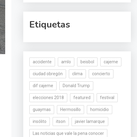
Etiquetas
accidente
amlo
beisbol
cajeme
ciudad obregón
clima
concierto
dif cajeme
Donald Trump
elecciones 2018
featured
festival
guaymas
Hermosillo
homicidio
insólito
itson
javier lamarque
Las noticias que vale la pena conocer