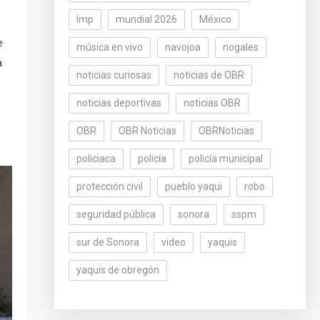
lmp
mundial 2026
México
e
música en vivo
navojoa
nogales
a
noticias curiosas
noticias de OBR
noticias deportivas
noticias OBR
OBR
OBR Noticias
OBRNoticias
policiaca
policía
policía municipal
protección civil
pueblo yaqui
robo
seguridad pública
sonora
sspm
sur de Sonora
video
yaquis
yaquis de obregón