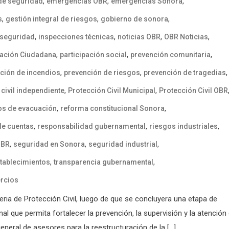
,
,
,
 de seguridad
emergencias OBR
emergencias Sonora
,
,
,
s
gestión integral de riesgos
gobierno de sonora
,
,
,
,
 seguridad
inspecciones técnicas
noticias OBR
OBR Noticias
,
,
,
pación Ciudadana
participación social
prevención comunitaria
,
,
,
ción de incendios
prevención de riesgos
prevención de tragedias
,
,
civil independiente
Protección Civil Municipal
Protección Civil OBR
,
,
os de evacuación
reforma constitucional Sonora
,
,
,
de cuentas
responsabilidad gubernamental
riesgos industriales
,
,
,
OBR
seguridad en Sonora
seguridad industrial
,
,
stablecimientos
transparencia gubernamental
ercios
ia de Protección Civil, luego de que se concluyera una etapa de
l que permita fortalecer la prevención, la supervisión y la atención
eneral de asesores para la reestructuración de la […]