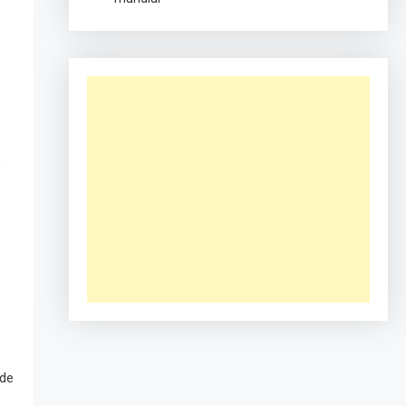
,
 de