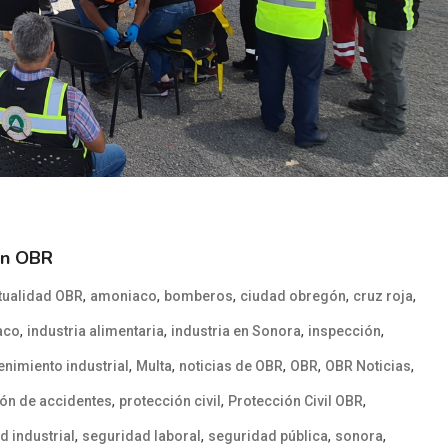
en OBR
,
,
,
,
,
tualidad OBR
amoniaco
bomberos
ciudad obregón
cruz roja
,
,
,
,
aco
industria alimentaria
industria en Sonora
inspección
,
,
,
,
,
nimiento industrial
Multa
noticias de OBR
OBR
OBR Noticias
,
,
,
ón de accidentes
protección civil
Protección Civil OBR
,
,
,
,
d industrial
seguridad laboral
seguridad pública
sonora