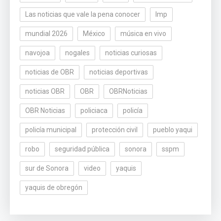
Las noticias que vale la pena conocer
lmp
mundial 2026
México
música en vivo
navojoa
nogales
noticias curiosas
noticias de OBR
noticias deportivas
noticias OBR
OBR
OBRNoticias
OBR Noticias
policiaca
policía
policía municipal
protección civil
pueblo yaqui
robo
seguridad pública
sonora
sspm
sur de Sonora
video
yaquis
yaquis de obregón