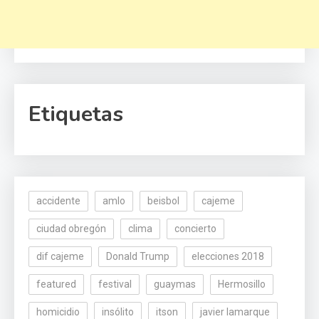
Etiquetas
accidente
amlo
beisbol
cajeme
ciudad obregón
clima
concierto
dif cajeme
Donald Trump
elecciones 2018
featured
festival
guaymas
Hermosillo
homicidio
insólito
itson
javier lamarque