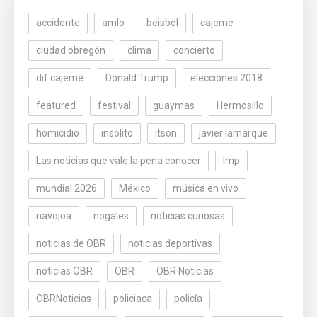
accidente
amlo
beisbol
cajeme
ciudad obregón
clima
concierto
dif cajeme
Donald Trump
elecciones 2018
featured
festival
guaymas
Hermosillo
homicidio
insólito
itson
javier lamarque
Las noticias que vale la pena conocer
lmp
mundial 2026
México
música en vivo
navojoa
nogales
noticias curiosas
noticias de OBR
noticias deportivas
noticias OBR
OBR
OBR Noticias
OBRNoticias
policiaca
policía