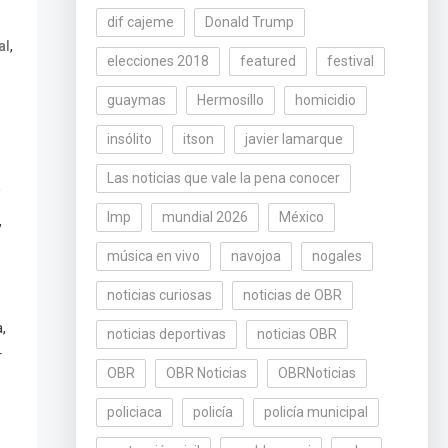
dif cajeme
Donald Trump
,
al
elecciones 2018
featured
festival
guaymas
Hermosillo
homicidio
insólito
itson
javier lamarque
Las noticias que vale la pena conocer
,
lmp
mundial 2026
México
,
música en vivo
navojoa
nogales
noticias curiosas
noticias de OBR
,
noticias deportivas
noticias OBR
r
OBR
OBR Noticias
OBRNoticias
policiaca
policía
policía municipal