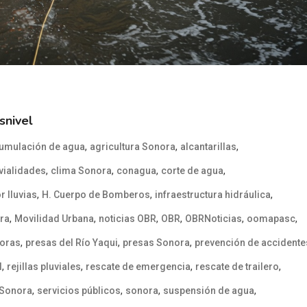
snivel
,
,
,
umulación de agua
agricultura Sonora
alcantarillas
,
,
,
,
 vialidades
clima Sonora
conagua
corte de agua
,
,
,
 lluvias
H. Cuerpo de Bomberos
infraestructura hidráulica
,
,
,
,
,
,
ora
Movilidad Urbana
noticias OBR
OBR
OBRNoticias
oomapasc
,
,
,
doras
presas del Río Yaqui
presas Sonora
prevención de accidente
,
,
,
,
l
rejillas pluviales
rescate de emergencia
rescate de trailero
,
,
,
,
 Sonora
servicios públicos
sonora
suspensión de agua