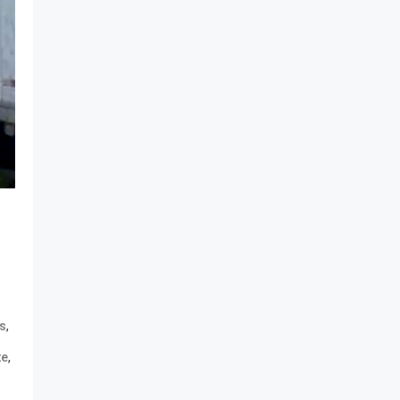
,
as
,
te