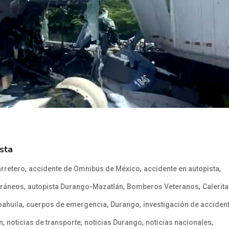
sta
,
,
,
arretero
accidente de Omnibus de México
accidente en autopista
,
,
,
oráneos
autopista Durango-Mazatlán
Bomberos Veteranos
Calerit
,
,
,
oahuila
cuerpos de emergencia
Durango
investigación de acciden
,
,
,
,
n
noticias de transporte
noticias Durango
noticias nacionales