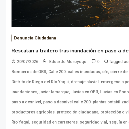
Denuncia Ciudadana
Rescatan a trailero tras inundación en paso a de
0
Tagged
20/07/2026
Eduardo Moroyoqui
ac
,
,
,
,
Bomberos de OBR
Calle 200
calles inundadas
cfe
cierre de
,
,
Distrito de Riego del Río Yaqui
drenaje pluvial
emergencia por
,
,
,
inundaciones
javier lamarque
lluvias en OBR
lluvias en Son
,
,
paso a desnivel
paso a desnivel calle 200
plantas potabiliza
,
,
productores agrícolas
protección ciudadana
protección civi
,
,
,
Río Yaqui
seguridad en carreteras
seguridad vial
sequía en