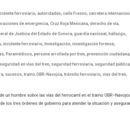
R
,
,
,
cidente ferroviario
autoridades
calle Fresno
carretera internacion
,
,
,
oraciones de emergencia
Cruz Roja Mexicana
derecho de vía
,
,
,
neral de Justicia del Estado de Sonora
guardia nacional
hallazgo
,
,
,
,
a
incidente ferroviario
Investigación
investigación forense
,
,
,
as
Paramédicos
persona arrollada por tren
prevención ciudadana
,
,
seguridad en vías del tren
seguridad ferroviaria
seguridad pública
,
,
,
,
,
ra
sucesos
tramo OBR-Navojoa
tránsito ferroviario
vías del tren
de un hombre sobre las vías del ferrocarril en el tramo OBR–Navojoa
de los tres órdenes de gobierno para atender la situación y asegura