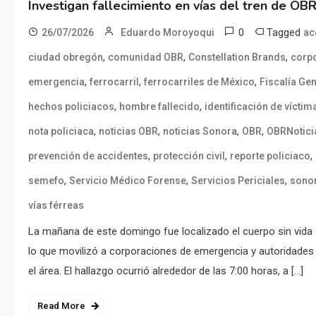
Investigan fallecimiento en vías del tren de OB
0
Tagged
26/07/2026
Eduardo Moroyoqui
ac
,
,
,
ciudad obregón
comunidad OBR
Constellation Brands
corp
,
,
,
emergencia
ferrocarril
ferrocarriles de México
Fiscalía Ge
,
,
hechos policiacos
hombre fallecido
identificación de víctim
,
,
,
,
nota policiaca
noticias OBR
noticias Sonora
OBR
OBRNotici
,
,
,
prevención de accidentes
protección civil
reporte policiaco
,
,
,
semefo
Servicio Médico Forense
Servicios Periciales
sono
vías férreas
La mañana de este domingo fue localizado el cuerpo sin vida 
lo que movilizó a corporaciones de emergencia y autoridades 
el área. El hallazgo ocurrió alrededor de las 7:00 horas, a […]
Read More