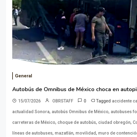
General
Autobús de Omnibus de México choca en autopi
0
Tagged
15/07/2026
OBRSTAFF
accidente c
,
,
actualidad Sonora
autobús Omnibus de México
autobuses f
,
,
,
carreteras de México
choque de autobús
ciudad obregón
C
,
,
,
líneas de autobuses
mazatlán
movilidad
muro de contenció