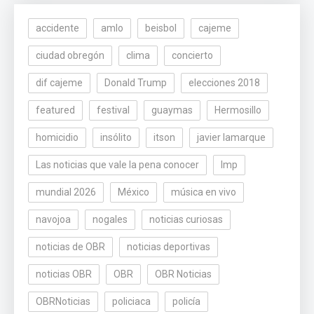
accidente
amlo
beisbol
cajeme
ciudad obregón
clima
concierto
dif cajeme
Donald Trump
elecciones 2018
featured
festival
guaymas
Hermosillo
homicidio
insólito
itson
javier lamarque
Las noticias que vale la pena conocer
lmp
mundial 2026
México
música en vivo
navojoa
nogales
noticias curiosas
noticias de OBR
noticias deportivas
noticias OBR
OBR
OBR Noticias
OBRNoticias
policiaca
policía