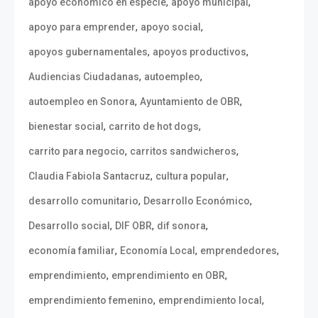
,
,
apoyo económico en especie
apoyo municipal
,
,
apoyo para emprender
apoyo social
,
,
apoyos gubernamentales
apoyos productivos
,
,
Audiencias Ciudadanas
autoempleo
,
,
autoempleo en Sonora
Ayuntamiento de OBR
,
,
bienestar social
carrito de hot dogs
,
,
carrito para negocio
carritos sandwicheros
,
,
Claudia Fabiola Santacruz
cultura popular
,
,
desarrollo comunitario
Desarrollo Económico
,
,
,
Desarrollo social
DIF OBR
dif sonora
,
,
,
economía familiar
Economía Local
emprendedores
,
,
emprendimiento
emprendimiento en OBR
,
,
emprendimiento femenino
emprendimiento local