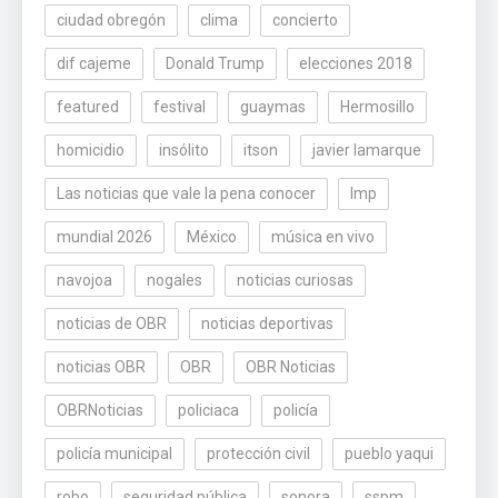
ciudad obregón
clima
concierto
dif cajeme
Donald Trump
elecciones 2018
featured
festival
guaymas
Hermosillo
homicidio
insólito
itson
javier lamarque
Las noticias que vale la pena conocer
lmp
mundial 2026
México
música en vivo
navojoa
nogales
noticias curiosas
noticias de OBR
noticias deportivas
noticias OBR
OBR
OBR Noticias
OBRNoticias
policiaca
policía
policía municipal
protección civil
pueblo yaqui
robo
seguridad pública
sonora
sspm