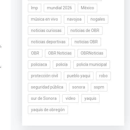
lmp
mundial 2026
México
música en vivo
navojoa
nogales
noticias curiosas
noticias de OBR
noticias deportivas
noticias OBR
,
o
OBR
OBR Noticias
OBRNoticias
policiaca
policía
policía municipal
,
o
protección civil
pueblo yaqui
robo
seguridad pública
sonora
sspm
sur de Sonora
video
yaquis
yaquis de obregón