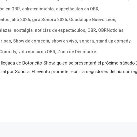
,
,
,
ión en OBR
entretenimiento
espectáculos en OBR
,
,
,
ntos julio 2026
gira Sonora 2026
Guadalupe Nuevo León
,
,
,
,
,
alazar
nostalgia
noticias de espectáculos
OBR
OBRNoticias
,
,
,
,
,
,
risas
Show de comedia
show en vivo
sonora
stand up comedy
,
,
n Comedy
vida nocturna OBR
Zona de Desmadre
llegada de Botoncito Show, quien se presentará el próximo sábado 
cial por Sonora. El evento promete reunir a seguidores del humor reg