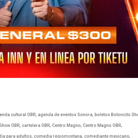
,
,
enda cultural OBR
agenda de eventos Sonora
boletos Botoncito S
,
,
,
,
 Show OBR
cartelera OBR
Centro Magno
Centro Magno OBR
,
,
,
ia para adultos
comedia regiomontana
comediante mexicano