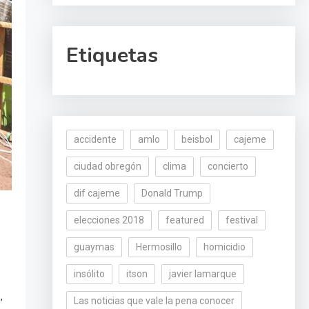
Etiquetas
accidente
amlo
beisbol
cajeme
ciudad obregón
clima
concierto
dif cajeme
Donald Trump
elecciones 2018
featured
festival
guaymas
Hermosillo
homicidio
insólito
itson
javier lamarque
,
s
Las noticias que vale la pena conocer