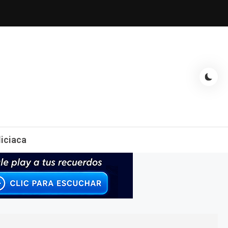
espectáculos, entrevistas con famosos, showbizz, podcast, chismes y
liciaca
mas