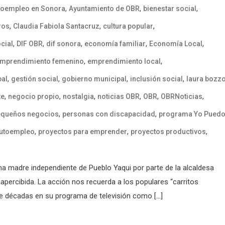
,
,
,
toempleo en Sonora
Ayuntamiento de OBR
bienestar social
,
,
,
ros
Claudia Fabiola Santacruz
cultura popular
,
,
,
,
,
cial
DIF OBR
dif sonora
economía familiar
Economía Local
,
,
mprendimiento femenino
emprendimiento local
,
,
,
,
pal
gestión social
gobierno municipal
inclusión social
laura bozz
,
,
,
,
,
,
te
negocio propio
nostalgia
noticias OBR
OBR
OBRNoticias
,
,
equeños negocios
personas con discapacidad
programa Yo Pued
,
,
,
autoempleo
proyectos para emprender
proyectos productivos
na madre independiente de Pueblo Yaqui por parte de la alcaldesa
sapercibida. La acción nos recuerda a los populares “carritos
e décadas en su programa de televisión como […]