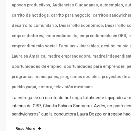
,
,
,
apoyos productivos
Audiencias Ciudadanas
autoempleo
au
,
,
carrito de hot dogs
carrito para negocio
carritos sandwiche
,
,
desarrollo comunitario
Desarrollo Económico
Desarrollo so
,
,
,
emprendedores
emprendimiento
emprendimiento en OBR
e
,
,
emprendimiento social
Familias vulnerables
gestión munici
,
,
Laura en América
madre emprendedora
madre independien
,
,
oportunidades de empleo
oportunidades para emprender
p
,
,
programas municipales
programas sociales
proyectos de 
,
,
pueblo yaqui
sonora
televisión mexicana
La entrega de un carrito de hot dogs totalmente equipado a u
interina de OBR, Claudia Fabiola Santacruz Avilés, no pasó de
sandwicheros” que la conductora Laura Bozzo entregaba hac
Read More