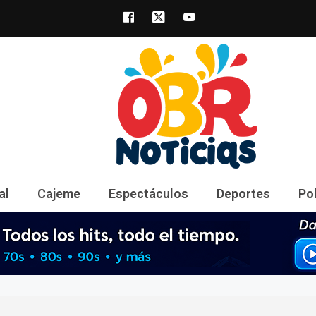
obrnoticias.com
obr noticias noticias, entretenimiento y 
al
Cajeme
Espectáculos
Deportes
Po