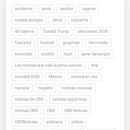
accidente
amlo
beisbol
cajeme
ciudad obregón
clima
concierto
dif cajeme
Donald Trump
elecciones 2018
featured
festival
guaymas
Hermosillo
homicidio
insólito
itson
javier lamarque
Las noticias que vale la pena conocer
lmp
mundial 2026
México
música en vivo
navojoa
nogales
noticias curiosas
noticias de OBR
noticias deportivas
noticias OBR
OBR
OBR Noticias
OBRNoticias
policiaca
policía