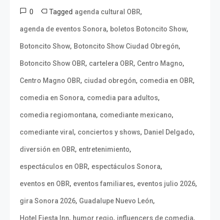
0
Tagged
,
agenda cultural OBR
,
,
agenda de eventos Sonora
boletos Botoncito Show
,
,
Botoncito Show
Botoncito Show Ciudad Obregón
,
,
,
Botoncito Show OBR
cartelera OBR
Centro Magno
,
,
,
Centro Magno OBR
ciudad obregón
comedia en OBR
,
,
comedia en Sonora
comedia para adultos
,
,
comedia regiomontana
comediante mexicano
,
,
,
comediante viral
conciertos y shows
Daniel Delgado
,
,
diversión en OBR
entretenimiento
,
,
espectáculos en OBR
espectáculos Sonora
,
,
,
eventos en OBR
eventos familiares
eventos julio 2026
,
,
gira Sonora 2026
Guadalupe Nuevo León
,
,
,
Hotel Fiesta Inn
humor regio
influencers de comedia