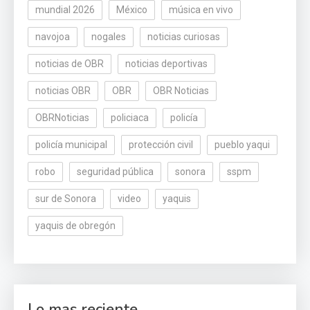
mundial 2026
México
música en vivo
navojoa
nogales
noticias curiosas
noticias de OBR
noticias deportivas
noticias OBR
OBR
OBR Noticias
OBRNoticias
policiaca
policía
policía municipal
protección civil
pueblo yaqui
robo
seguridad pública
sonora
sspm
sur de Sonora
video
yaquis
yaquis de obregón
Lo mas reciente