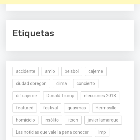
Etiquetas
accidente
amlo
beisbol
cajeme
ciudad obregón
clima
concierto
dif cajeme
Donald Trump
elecciones 2018
featured
festival
guaymas
Hermosillo
homicidio
insólito
itson
javier lamarque
Las noticias que vale la pena conocer
lmp