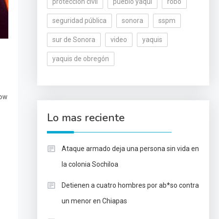
protección civil
pueblo yaqui
robo
seguridad pública
sonora
sspm
sur de Sonora
video
yaquis
yaquis de obregón
how
Lo mas reciente
Ataque armado deja una persona sin vida en
la colonia Sochiloa
Detienen a cuatro hombres por ab*so contra
un menor en Chiapas