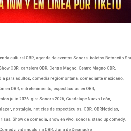
,
,
enda cultural OBR
agenda de eventos Sonora
boletos Botoncito S
,
,
,
,
 Show OBR
cartelera OBR
Centro Magno
Centro Magno OBR
,
,
,
ia para adultos
comedia regiomontana
comediante mexicano
,
,
,
ión en OBR
entretenimiento
espectáculos en OBR
,
,
,
ntos julio 2026
gira Sonora 2026
Guadalupe Nuevo León
,
,
,
,
,
alazar
nostalgia
noticias de espectáculos
OBR
OBRNoticias
,
,
,
,
,
,
risas
Show de comedia
show en vivo
sonora
stand up comedy
,
,
n Comedy
vida nocturna OBR
Zona de Desmadre