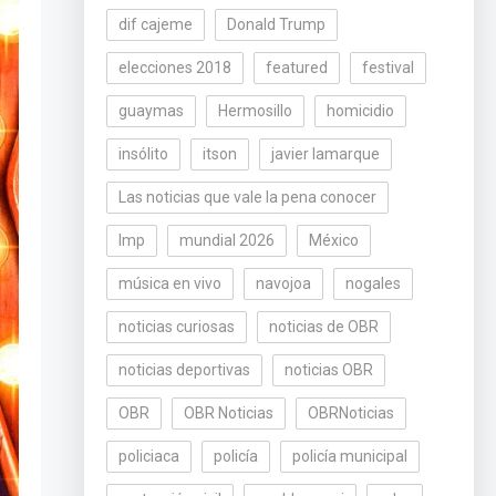
dif cajeme
Donald Trump
elecciones 2018
featured
festival
guaymas
Hermosillo
homicidio
insólito
itson
javier lamarque
Las noticias que vale la pena conocer
lmp
mundial 2026
México
música en vivo
navojoa
nogales
noticias curiosas
noticias de OBR
noticias deportivas
noticias OBR
OBR
OBR Noticias
OBRNoticias
policiaca
policía
policía municipal