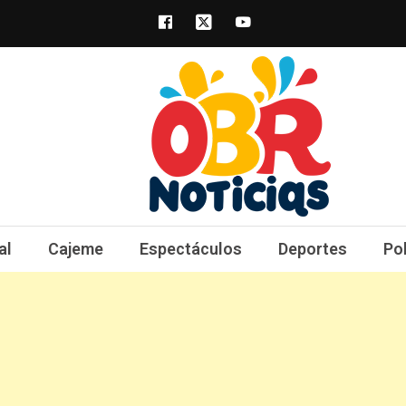
obrnoticias.com
obr noticias noticias, entretenimiento y 
al
Cajeme
Espectáculos
Deportes
Po