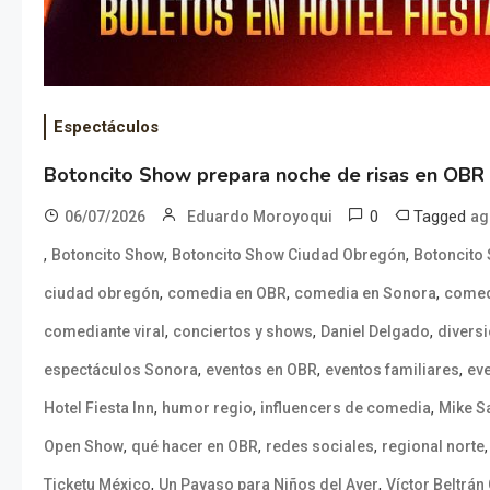
Espectáculos
Botoncito Show prepara noche de risas en OBR
0
Tagged
06/07/2026
Eduardo Moroyoqui
ag
,
,
,
Botoncito Show
Botoncito Show Ciudad Obregón
Botoncito
,
,
,
ciudad obregón
comedia en OBR
comedia en Sonora
comed
,
,
,
comediante viral
conciertos y shows
Daniel Delgado
divers
,
,
,
espectáculos Sonora
eventos en OBR
eventos familiares
eve
,
,
,
Hotel Fiesta Inn
humor regio
influencers de comedia
Mike S
,
,
,
Open Show
qué hacer en OBR
redes sociales
regional norte
,
,
Ticketu México
Un Payaso para Niños del Ayer
Víctor Beltrá