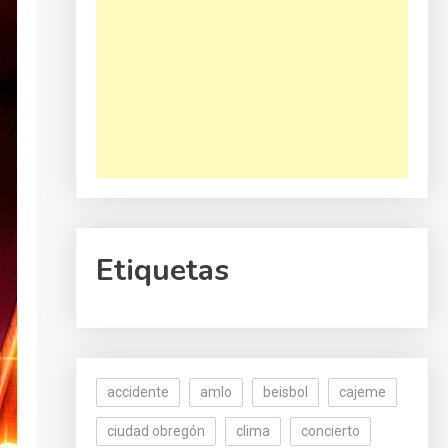
Etiquetas
accidente
amlo
beisbol
cajeme
ciudad obregón
clima
concierto