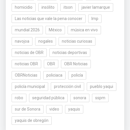
homicidio
insólito
itson
javier lamarque
Las noticias que vale la pena conocer
lmp
mundial 2026
México
música en vivo
navojoa
nogales
noticias curiosas
noticias de OBR
noticias deportivas
noticias OBR
OBR
OBR Noticias
OBRNoticias
policiaca
policía
policía municipal
protección civil
pueblo yaqui
robo
seguridad pública
sonora
sspm
sur de Sonora
video
yaquis
yaquis de obregón