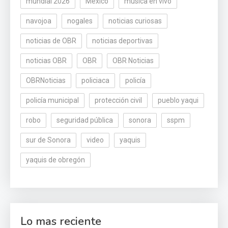
mundial 2026
México
música en vivo
navojoa
nogales
noticias curiosas
noticias de OBR
noticias deportivas
noticias OBR
OBR
OBR Noticias
OBRNoticias
policiaca
policía
policía municipal
protección civil
pueblo yaqui
robo
seguridad pública
sonora
sspm
sur de Sonora
video
yaquis
yaquis de obregón
Lo mas reciente