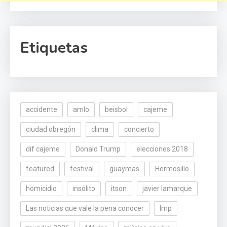
Etiquetas
accidente
amlo
beisbol
cajeme
ciudad obregón
clima
concierto
dif cajeme
Donald Trump
elecciones 2018
featured
festival
guaymas
Hermosillo
homicidio
insólito
itson
javier lamarque
Las noticias que vale la pena conocer
lmp