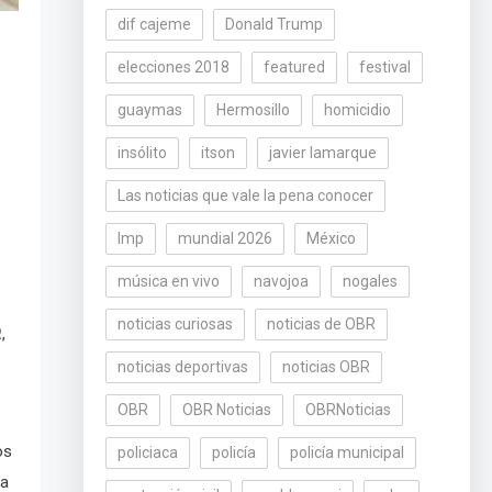
dif cajeme
Donald Trump
elecciones 2018
featured
festival
guaymas
Hermosillo
homicidio
insólito
itson
javier lamarque
Las noticias que vale la pena conocer
lmp
mundial 2026
México
música en vivo
navojoa
nogales
noticias curiosas
noticias de OBR
,
R
noticias deportivas
noticias OBR
OBR
OBR Noticias
OBRNoticias
os
policiaca
policía
policía municipal
la