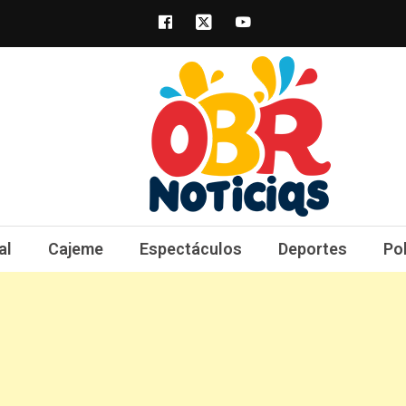
obrnoticias.com
obr noticias noticias, entretenimiento y 
al
Cajeme
Espectáculos
Deportes
Po