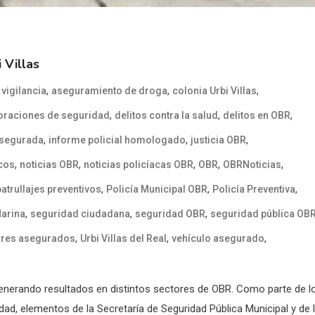
 Villas
,
,
,
vigilancia
aseguramiento de droga
colonia Urbi Villas
,
,
,
oraciones de seguridad
delitos contra la salud
delitos en OBR
,
,
,
asegurada
informe policial homologado
justicia OBR
,
,
,
,
,
cos
noticias OBR
noticias policíacas OBR
OBR
OBRNoticias
,
,
,
patrullajes preventivos
Policía Municipal OBR
Policía Preventiva
,
,
,
Marina
seguridad ciudadana
seguridad OBR
seguridad pública OB
,
,
,
lares asegurados
Urbi Villas del Real
vehículo asegurado
enerando resultados en distintos sectores de OBR. Como parte de l
dad, elementos de la Secretaría de Seguridad Pública Municipal y de 