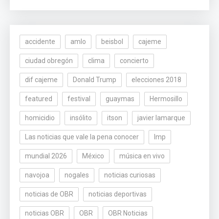
accidente
amlo
beisbol
cajeme
ciudad obregón
clima
concierto
dif cajeme
Donald Trump
elecciones 2018
featured
festival
guaymas
Hermosillo
homicidio
insólito
itson
javier lamarque
Las noticias que vale la pena conocer
lmp
mundial 2026
México
música en vivo
navojoa
nogales
noticias curiosas
noticias de OBR
noticias deportivas
noticias OBR
OBR
OBR Noticias