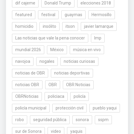
dif cajeme
Donald Trump
elecciones 2018
featured
festival
guaymas
Hermosillo
homicidio
insólito
itson
javier lamarque
Las noticias que vale la pena conocer
lmp
mundial 2026
México
música en vivo
navojoa
nogales
noticias curiosas
noticias de OBR
noticias deportivas
noticias OBR
OBR
OBR Noticias
OBRNoticias
policiaca
policía
policía municipal
protección civil
pueblo yaqui
robo
seguridad pública
sonora
sspm
sur de Sonora
video
yaquis