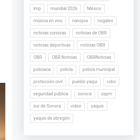
lmp
mundial 2026
México
música en vivo
navojoa
nogales
noticias curiosas
noticias de OBR
noticias deportivas
noticias OBR
OBR
OBR Noticias
OBRNoticias
policiaca
policía
policía municipal
protección civil
pueblo yaqui
robo
seguridad pública
sonora
sspm
sur de Sonora
video
yaquis
yaquis de obregón