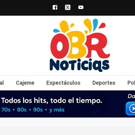
obrnoticias.com
obr noticias noticias, entretenimiento y 
al
Cajeme
Espectáculos
Deportes
Po