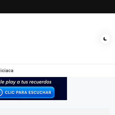
espectáculos, entrevistas con famosos, showbizz, podcast, chismes y
liciaca
mas