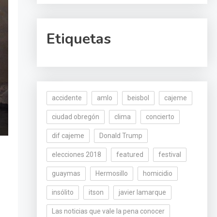
Etiquetas
accidente
amlo
beisbol
cajeme
ciudad obregón
clima
concierto
dif cajeme
Donald Trump
elecciones 2018
featured
festival
guaymas
Hermosillo
homicidio
insólito
itson
javier lamarque
Las noticias que vale la pena conocer