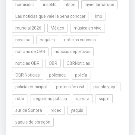
homicidio
insólito
itson
javier lamarque
Las noticias que vale la pena conocer
lmp
mundial 2026
México
música en vivo
navojoa
nogales
noticias curiosas
noticias de OBR
noticias deportivas
noticias OBR
OBR
OBRNoticias
OBR Noticias
policiaca
policía
policía municipal
protección civil
pueblo yaqui
robo
seguridad pública
sonora
sspm
sur de Sonora
video
yaquis
yaquis de obregón