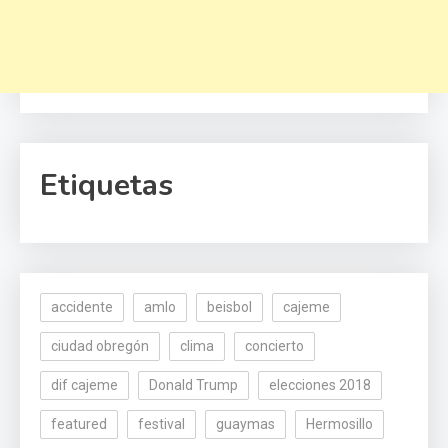
Etiquetas
accidente
amlo
beisbol
cajeme
ciudad obregón
clima
concierto
dif cajeme
Donald Trump
elecciones 2018
featured
festival
guaymas
Hermosillo