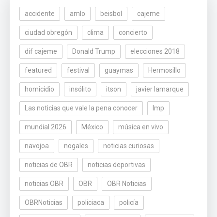
accidente
amlo
beisbol
cajeme
ciudad obregón
clima
concierto
dif cajeme
Donald Trump
elecciones 2018
featured
festival
guaymas
Hermosillo
homicidio
insólito
itson
javier lamarque
Las noticias que vale la pena conocer
lmp
mundial 2026
México
música en vivo
navojoa
nogales
noticias curiosas
noticias de OBR
noticias deportivas
noticias OBR
OBR
OBR Noticias
OBRNoticias
policiaca
policía