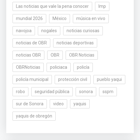
Las noticias que vale la pena conocer
lmp
mundial 2026
México
música en vivo
navojoa
nogales
noticias curiosas
noticias de OBR
noticias deportivas
noticias OBR
OBR
OBR Noticias
OBRNoticias
policiaca
policía
policía municipal
protección civil
pueblo yaqui
robo
seguridad pública
sonora
sspm
sur de Sonora
video
yaquis
yaquis de obregón