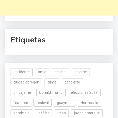
Etiquetas
accidente
amlo
beisbol
cajeme
ciudad obregón
clima
concierto
dif cajeme
Donald Trump
elecciones 2018
featured
festival
guaymas
Hermosillo
homicidio
insólito
itson
javier lamarque