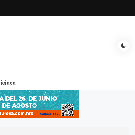
espectáculos, entrevistas con famosos, showbizz, podcast, chismes y
liciaca
mas