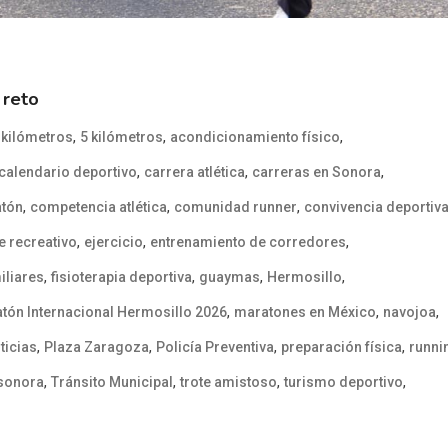
 reto
,
,
,
 kilómetros
5 kilómetros
acondicionamiento físico
,
,
,
calendario deportivo
carrera atlética
carreras en Sonora
,
,
,
atón
competencia atlética
comunidad runner
convivencia deportiv
,
,
,
e recreativo
ejercicio
entrenamiento de corredores
,
,
,
,
iliares
fisioterapia deportiva
guaymas
Hermosillo
,
,
,
tón Internacional Hermosillo 2026
maratones en México
navojoa
,
,
,
,
icias
Plaza Zaragoza
Policía Preventiva
preparación física
runni
,
,
,
,
sonora
Tránsito Municipal
trote amistoso
turismo deportivo