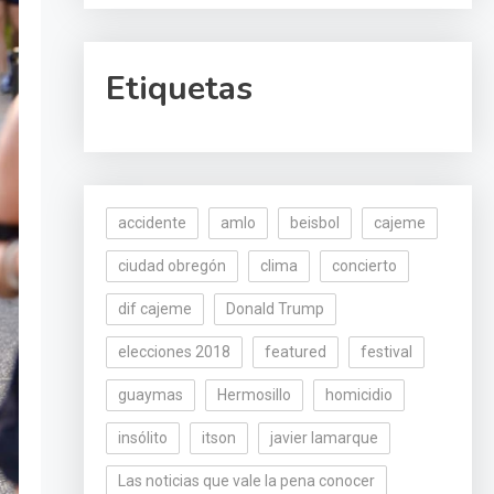
Etiquetas
accidente
amlo
beisbol
cajeme
ciudad obregón
clima
concierto
dif cajeme
Donald Trump
elecciones 2018
featured
festival
guaymas
Hermosillo
homicidio
insólito
itson
javier lamarque
Las noticias que vale la pena conocer