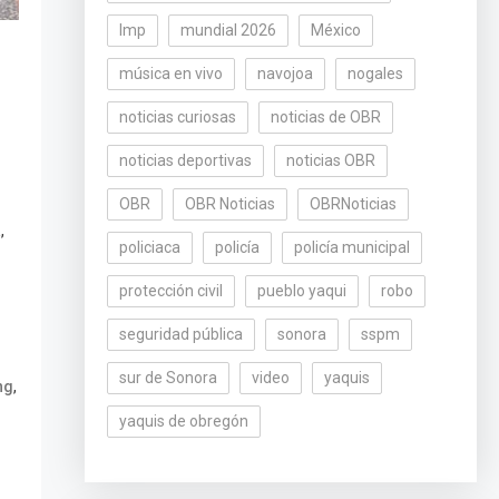
lmp
mundial 2026
México
música en vivo
navojoa
nogales
noticias curiosas
noticias de OBR
noticias deportivas
noticias OBR
OBR
OBR Noticias
OBRNoticias
,
a
policiaca
policía
policía municipal
protección civil
pueblo yaqui
robo
seguridad pública
sonora
sspm
sur de Sonora
video
yaquis
,
ng
yaquis de obregón