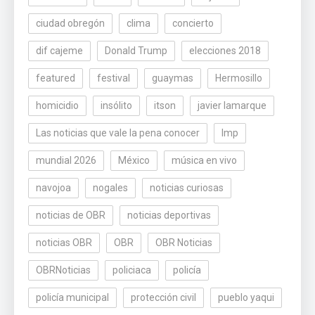
ciudad obregón
clima
concierto
dif cajeme
Donald Trump
elecciones 2018
featured
festival
guaymas
Hermosillo
homicidio
insólito
itson
javier lamarque
Las noticias que vale la pena conocer
lmp
mundial 2026
México
música en vivo
navojoa
nogales
noticias curiosas
noticias de OBR
noticias deportivas
noticias OBR
OBR
OBR Noticias
OBRNoticias
policiaca
policía
policía municipal
protección civil
pueblo yaqui