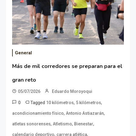
General
Más de mil corredores se preparan para el
gran reto
05/07/2026
Eduardo Moroyoqui
0
Tagged
,
,
10 kilómetros
5 kilómetros
,
,
acondicionamiento físico
Antonio Astiazarán
,
,
,
atletas sonorenses
Atletismo
Bienestar
,
,
calendario deportivo
carrera atlética