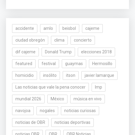
accidente
amlo
beisbol
cajeme
ciudad obregón
clima
concierto
dif cajeme
Donald Trump
elecciones 2018
featured
festival
guaymas
Hermosillo
homicidio
insólito
itson
javier lamarque
Las noticias que vale la pena conocer
lmp
mundial 2026
México
música en vivo
navojoa
nogales
noticias curiosas
noticias de OBR
noticias deportivas
noticias OBR
OBR
OBR Noticias