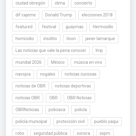
ciudad obregón
clima
concierto
dif cajeme
Donald Trump
elecciones 2018
featured
festival
guaymas
Hermosillo
homicidio
insólito
itson
javier lamarque
Las noticias que vale la pena conocer
lmp
mundial 2026
México
música en vivo
navojoa
nogales
noticias curiosas
noticias de OBR
noticias deportivas
noticias OBR
OBR
OBR Noticias
OBRNoticias
policiaca
policía
policía municipal
protección civil
pueblo yaqui
robo
seguridad pública
sonora
sspm