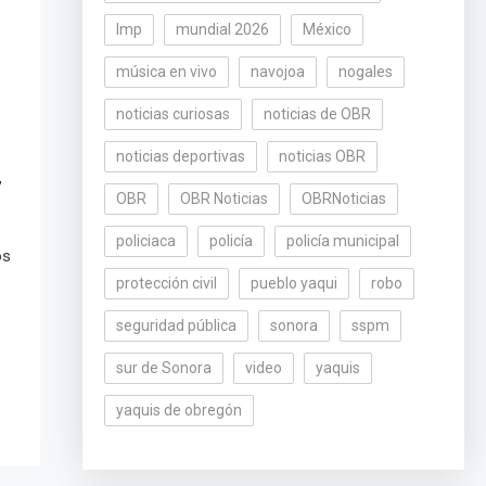
lmp
mundial 2026
México
música en vivo
navojoa
nogales
noticias curiosas
noticias de OBR
noticias deportivas
noticias OBR
,
OBR
OBR Noticias
OBRNoticias
policiaca
policía
policía municipal
os
protección civil
pueblo yaqui
robo
seguridad pública
sonora
sspm
sur de Sonora
video
yaquis
yaquis de obregón