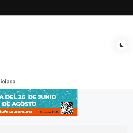
espectáculos, entrevistas con famosos, showbizz, podcast, chismes y
liciaca
mas