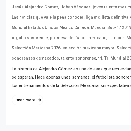
,
,
Jesús Alejandro Gómez
Johan Vásquez
joven talento mexi
,
,
Las noticias que vale la pena conocer
liga mx
lista definitiva
,
Mundial Estados Unidos México Canadá
Mundial Sub-17 201
,
,
orgullo sonorense
promesa del futbol mexicano
rumbo al M
,
,
Selección Mexicana 2026
selección mexicana mayor
Selecc
,
,
,
sonorenses destacados
talento sonorense
tri
Tri Mundial 2
La historia de Alejandro Gómez es una de esas que recuerda
se esperan. Hace apenas unas semanas, el futbolista sonore
los entrenamientos de la Selección Mexicana, sin expectativas 
Read More