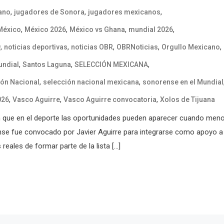
,
,
,
cano
jugadores de Sonora
jugadores mexicanos
,
,
,
,
 México
México 2026
México vs Ghana
mundial 2026
,
,
,
,
,
9
noticias deportivas
noticias OBR
OBRNoticias
Orgullo Mexicano
,
,
,
undial
Santos Laguna
SELECCIÓN MEXICANA
,
,
ión Nacional
selección nacional mexicana
sonorense en el Mundial
,
,
,
026
Vasco Aguirre
Vasco Aguirre convocatoria
Xolos de Tijuana
n que en el deporte las oportunidades pueden aparecer cuando men
nse fue convocado por Javier Aguirre para integrarse como apoyo a
reales de formar parte de la lista […]