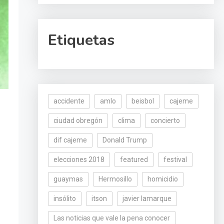
Etiquetas
accidente
amlo
beisbol
cajeme
ciudad obregón
clima
concierto
dif cajeme
Donald Trump
elecciones 2018
featured
festival
guaymas
Hermosillo
homicidio
insólito
itson
javier lamarque
Las noticias que vale la pena conocer