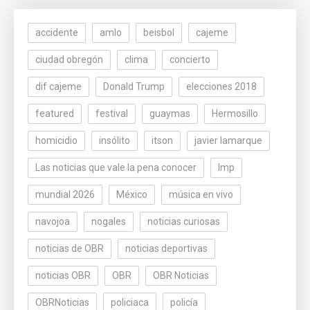
accidente
amlo
beisbol
cajeme
ciudad obregón
clima
concierto
dif cajeme
Donald Trump
elecciones 2018
featured
festival
guaymas
Hermosillo
homicidio
insólito
itson
javier lamarque
Las noticias que vale la pena conocer
lmp
mundial 2026
México
música en vivo
navojoa
nogales
noticias curiosas
noticias de OBR
noticias deportivas
noticias OBR
OBR
OBR Noticias
OBRNoticias
policiaca
policía