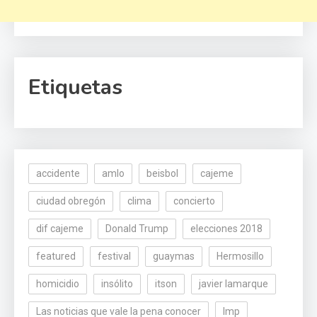
Etiquetas
accidente
amlo
beisbol
cajeme
ciudad obregón
clima
concierto
dif cajeme
Donald Trump
elecciones 2018
featured
festival
guaymas
Hermosillo
homicidio
insólito
itson
javier lamarque
Las noticias que vale la pena conocer
lmp