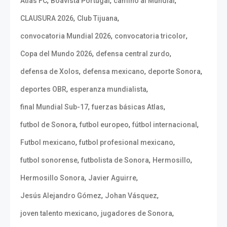
,
,
,
Atlas FC
Boavista Portugal
camino al Mundial
,
,
CLAUSURA 2026
Club Tijuana
,
,
convocatoria Mundial 2026
convocatoria tricolor
,
,
Copa del Mundo 2026
defensa central zurdo
,
,
,
defensa de Xolos
defensa mexicano
deporte Sonora
,
,
deportes OBR
esperanza mundialista
,
,
final Mundial Sub-17
fuerzas básicas Atlas
,
,
,
futbol de Sonora
futbol europeo
fútbol internacional
,
,
Futbol mexicano
futbol profesional mexicano
,
,
,
futbol sonorense
futbolista de Sonora
Hermosillo
,
,
Hermosillo Sonora
Javier Aguirre
,
,
Jesús Alejandro Gómez
Johan Vásquez
,
,
joven talento mexicano
jugadores de Sonora