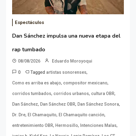
Espectáculos
Dan Sánchez impulsa una nueva etapa del
rap tumbado
08/08/2026
Eduardo Moroyoqui
0
Tagged
,
artistas sonorenses
,
,
Como es arriba es abajo
compositor mexicano
,
,
,
corridos tumbados
corridos urbanos
cultura OBR
,
,
,
Dan Sánchez
Dan Sánchez OBR
Dan Sánchez Sonora
,
,
,
Dr. Dre
El Chamaquito
El Chamaquito canción
,
,
,
entretenimiento OBR
Hermosillo
Intenciones Malas
,
,
,
,
,
junior h
Kidd Keo
La Navaja
Lenin Ramírez
Los CT