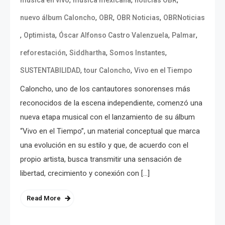
,
,
,
música en vivo
música mexicana
noticias OBR
,
,
,
nuevo álbum Caloncho
OBR
OBR Noticias
OBRNoticias
,
,
,
,
Optimista
Óscar Alfonso Castro Valenzuela
Palmar
,
,
,
reforestación
Siddhartha
Somos Instantes
,
,
SUSTENTABILIDAD
tour Caloncho
Vivo en el Tiempo
Caloncho, uno de los cantautores sonorenses más
reconocidos de la escena independiente, comenzó una
nueva etapa musical con el lanzamiento de su álbum
“Vivo en el Tiempo”, un material conceptual que marca
una evolución en su estilo y que, de acuerdo con el
propio artista, busca transmitir una sensación de
libertad, crecimiento y conexión con […]
Read More