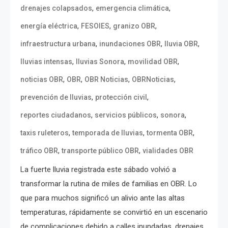
,
,
drenajes colapsados
emergencia climática
,
,
,
energía eléctrica
FESOIES
granizo OBR
,
,
,
infraestructura urbana
inundaciones OBR
lluvia OBR
,
,
,
lluvias intensas
lluvias Sonora
movilidad OBR
,
,
,
,
noticias OBR
OBR
OBR Noticias
OBRNoticias
,
,
prevención de lluvias
protección civil
,
,
,
reportes ciudadanos
servicios públicos
sonora
,
,
,
taxis ruleteros
temporada de lluvias
tormenta OBR
,
,
tráfico OBR
transporte público OBR
vialidades OBR
La fuerte lluvia registrada este sábado volvió a
transformar la rutina de miles de familias en OBR. Lo
que para muchos significó un alivio ante las altas
temperaturas, rápidamente se convirtió en un escenario
de complicaciones debido a calles inundadas, drenajes