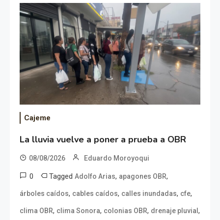
Cajeme
La lluvia vuelve a poner a prueba a OBR
08/08/2026
Eduardo Moroyoqui
0
Tagged
,
,
Adolfo Arias
apagones OBR
,
,
,
,
árboles caídos
cables caídos
calles inundadas
cfe
,
,
,
,
clima OBR
clima Sonora
colonias OBR
drenaje pluvial