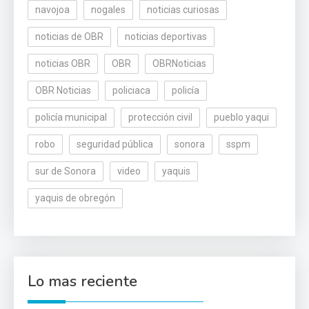
navojoa
nogales
noticias curiosas
noticias de OBR
noticias deportivas
noticias OBR
OBR
OBRNoticias
OBR Noticias
policiaca
policía
policía municipal
protección civil
pueblo yaqui
robo
seguridad pública
sonora
sspm
sur de Sonora
video
yaquis
yaquis de obregón
Lo mas reciente