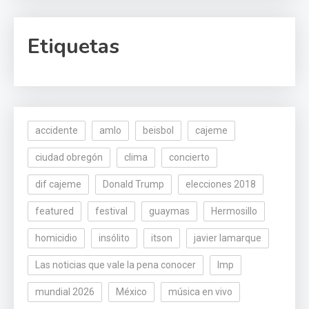
Etiquetas
accidente
amlo
beisbol
cajeme
ciudad obregón
clima
concierto
dif cajeme
Donald Trump
elecciones 2018
featured
festival
guaymas
Hermosillo
homicidio
insólito
itson
javier lamarque
Las noticias que vale la pena conocer
lmp
mundial 2026
México
música en vivo