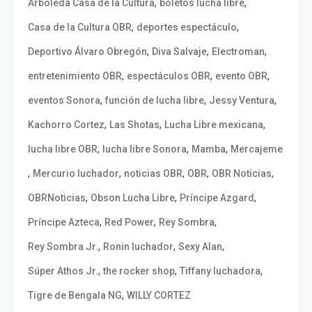
,
,
Arboleda Casa de la Cultura
boletos lucha libre
,
,
Casa de la Cultura OBR
deportes espectáculo
,
,
,
Deportivo Álvaro Obregón
Diva Salvaje
Electroman
,
,
,
entretenimiento OBR
espectáculos OBR
evento OBR
,
,
,
eventos Sonora
función de lucha libre
Jessy Ventura
,
,
,
Kachorro Cortez
Las Shotas
Lucha Libre mexicana
,
,
,
lucha libre OBR
lucha libre Sonora
Mamba
Mercajeme
,
,
,
,
,
Mercurio luchador
noticias OBR
OBR
OBR Noticias
,
,
,
OBRNoticias
Obson Lucha Libre
Príncipe Azgard
,
,
,
Príncipe Azteca
Red Power
Rey Sombra
,
,
,
Rey Sombra Jr.
Ronin luchador
Sexy Alan
,
,
,
Súper Athos Jr.
the rocker shop
Tiffany luchadora
,
Tigre de Bengala NG
WILLY CORTEZ