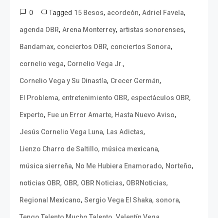
0
Tagged
,
,
,
15 Besos
acordeón
Adriel Favela
,
,
,
agenda OBR
Arena Monterrey
artistas sonorenses
,
,
,
Bandamax
conciertos OBR
conciertos Sonora
,
,
cornelio vega
Cornelio Vega Jr.
,
,
Cornelio Vega y Su Dinastía
Crecer Germán
,
,
,
El Problema
entretenimiento OBR
espectáculos OBR
,
,
,
Experto
Fue un Error Amarte
Hasta Nuevo Aviso
,
,
Jesús Cornelio Vega Luna
Las Adictas
,
,
Lienzo Charro de Saltillo
música mexicana
,
,
,
música sierreña
No Me Hubiera Enamorado
Norteño
,
,
,
,
noticias OBR
OBR
OBR Noticias
OBRNoticias
,
,
,
Regional Mexicano
Sergio Vega El Shaka
sonora
,
,
Tengo Talento Mucho Talento
Valentín Vega