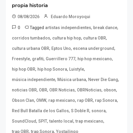
propia historia
08/08/2026
Eduardo Moroyoqui
0
Tagged
,
,
artistas independientes
break dance
,
,
,
corridos tumbados
cultura hip hop
cultura OBR
,
,
,
cultura urbana OBR
Eptos Uno
escena underground
,
,
,
,
Freestyle
grafiti
Guerrillero 777
hip hop mexicano
,
,
,
hip hop OBR
hip hop Sonora
Luistyle
,
,
,
música independiente
Música urbana
Never Die Gang
,
,
,
,
,
noticias OBR
OBR
OBR Noticias
OBRNoticias
obson
,
,
,
,
,
Obson Clan
OMW
rap mexicano
rap OBR
rap Sonora
,
,
,
Red Bull Batalla de los Gallos
S Doble R
sonora
,
,
,
,
SoundCloud
SPIT
talento local
trap mexicano
,
,
trap OBR
trap Sonora
Yostailingo