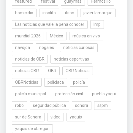
featured
festival
guaymas
Hermosillo
homicidio
insólito
itson
javier lamarque
Las noticias que vale la pena conocer
lmp
mundial 2026
México
música en vivo
navojoa
nogales
noticias curiosas
noticias de OBR
noticias deportivas
noticias OBR
OBR
OBR Noticias
OBRNoticias
policiaca
policía
policía municipal
protección civil
pueblo yaqui
robo
seguridad pública
sonora
sspm
sur de Sonora
video
yaquis
yaquis de obregón