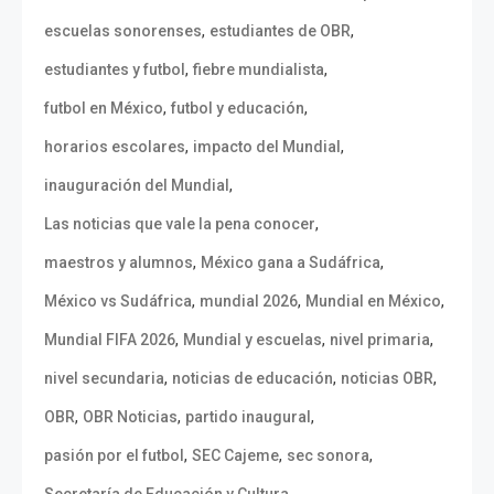
,
,
escuelas sonorenses
estudiantes de OBR
,
,
estudiantes y futbol
fiebre mundialista
,
,
futbol en México
futbol y educación
,
,
horarios escolares
impacto del Mundial
,
inauguración del Mundial
,
Las noticias que vale la pena conocer
,
,
maestros y alumnos
México gana a Sudáfrica
,
,
,
México vs Sudáfrica
mundial 2026
Mundial en México
,
,
,
Mundial FIFA 2026
Mundial y escuelas
nivel primaria
,
,
,
nivel secundaria
noticias de educación
noticias OBR
,
,
,
OBR
OBR Noticias
partido inaugural
,
,
,
pasión por el futbol
SEC Cajeme
sec sonora
,
Secretaría de Educación y Cultura