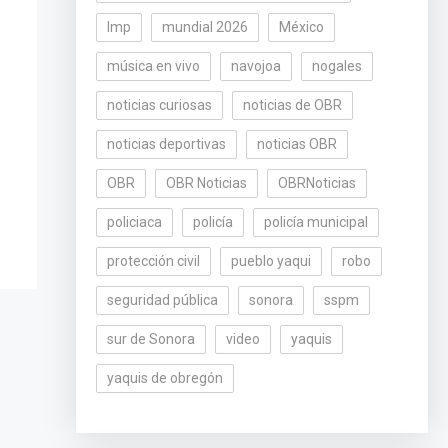
lmp
mundial 2026
México
música en vivo
navojoa
nogales
noticias curiosas
noticias de OBR
noticias deportivas
noticias OBR
OBR
OBR Noticias
OBRNoticias
policiaca
policía
policía municipal
protección civil
pueblo yaqui
robo
seguridad pública
sonora
sspm
sur de Sonora
video
yaquis
yaquis de obregón