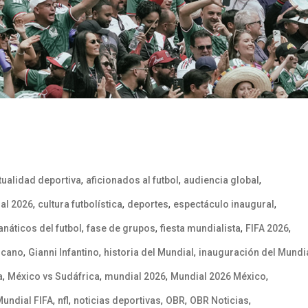
,
,
,
tualidad deportiva
aficionados al futbol
audiencia global
,
,
,
,
al 2026
cultura futbolística
deportes
espectáculo inaugural
,
,
,
,
anáticos del futbol
fase de grupos
fiesta mundialista
FIFA 2026
,
,
,
icano
Gianni Infantino
historia del Mundial
inauguración del Mundi
,
,
,
,
a
México vs Sudáfrica
mundial 2026
Mundial 2026 México
,
,
,
,
,
undial FIFA
nfl
noticias deportivas
OBR
OBR Noticias