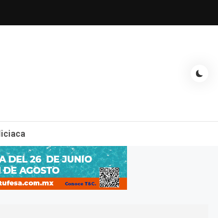
espectáculos, entrevistas con famosos, showbizz, podcast, chismes y
liciaca
mas