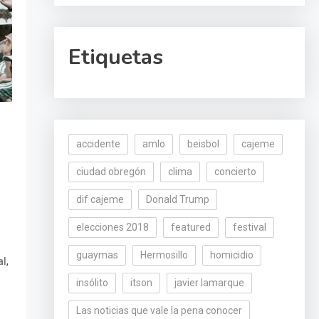
Etiquetas
accidente
amlo
beisbol
cajeme
ciudad obregón
clima
concierto
dif cajeme
Donald Trump
elecciones 2018
featured
festival
guaymas
Hermosillo
homicidio
,
al
insólito
itson
javier lamarque
Las noticias que vale la pena conocer