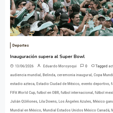
Deportes
Inauguración supera al Super Bowl
0
Tagged
13/06/2026
Eduardo Moroyoqui
ac
,
,
,
audiencia mundial
Belinda
ceremonia inaugural
Copa Mundi
,
,
,
estadio azteca
Estadio Ciudad de México
evento deportivo
f
,
,
,
FIFA World Cup
futbol en OBR
futbol internacional
fútbol mex
,
,
,
Julián QUiñones
Lila Downs
Los Ángeles Azules
México gan
,
,
Mundial en México
Mundial Estados Unidos México Canadá
M